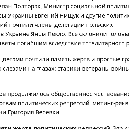
епан Полторак, Министр социальной полити
ры Украины Евгений Нищук и другие политик
сий почтили члены делегации польских
в Украине Яном Пекло. Все склонили головы
цветы погибшим вследствие тоталитарного 
цветами почтили память жертв и простые гр
слезами на глазах: старики-ветераны войны
ов продолжилось общественное чествование
твам политических репрессий, митинг-рекв
и Григория Веревки.
мяти жертв политических репрессий.
Эта д