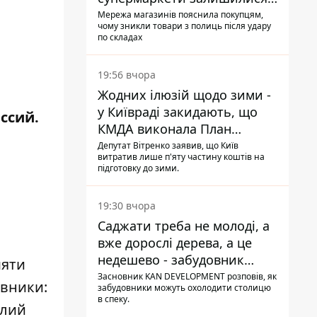
без асортименту
Мережа магазинів пояснила покупцям,
чому зникли товари з полиць після удару
по складах
19:56 вчора
Жодних ілюзій щодо зими -
у Київраді закидають, що
ссий.
КМДА виконала План
стійкості на 20%
Депутат Вітренко заявив, що Київ
витратив лише п'яту частину коштів на
підготовку до зими.
19:30 вчора
Саджати треба не молоді, а
вже дорослі дерева, а це
недешево - забудовник
мяти
Ніконов
Засновник KAN DEVELOPMENT розповів, як
овники:
забудовники можуть охолодити столицю
в спеку.
алий