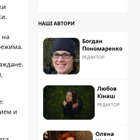
ки
и.
НАШІ АВТОРИ
 на
Богдан
режима.
Пономаренко
РЕДАКТОР
аждане.
,
Любов
Кінаш
:
РЕДАКТОР
ием и
Олена
ата