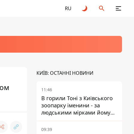
RU
КИЇВ: ОСТАННІ НОВИНИ
ном
11:46
В горили Тоні з Київського
зоопарку іменини - за
людськими мірками йому
вже понад 90 років
09:39