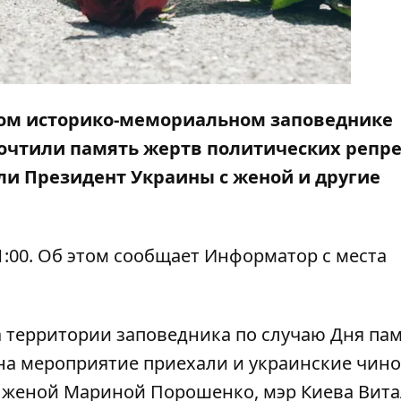
ьном историко-мемориальном заповеднике
очтили память жертв политических репре
и Президент Украины с женой и другие
:00. Об этом сообщает
Информатор
с места
а территории заповедника по случаю Дня па
 на мероприятие приехали и украинские чин
 женой Мариной Порошенко, мэр Киева Вит