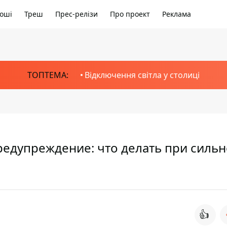
оші
Треш
Прес-релізи
Про проект
Реклама
ТОПТЕМА:
Відключення світла у столиці
едупреждение: что делать при силь
👍