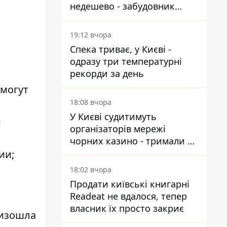
недешево - забудовник
Ніконов
19:12 вчора
Спека триває, у Києві -
одразу три температурні
рекорди за день
 могут
18:08 вчора
У Києві судитимуть
й
організаторів мережі
чорних казино - тримали 39
закладів
ии;
18:02 вчора
Продати київські книгарні
Readeat не вдалося, тепер
власник їх просто закриє
оизошла