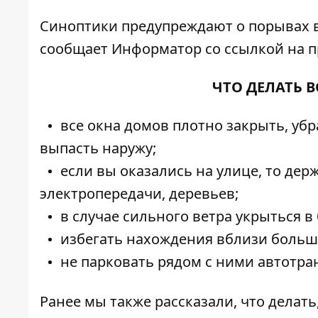
Синоптики предупреждают о порывах вет
сообщает
Информатор
со ссылкой на п
ЧТО ДЕЛАТЬ В
все окна домов плотно закрыть, уб
выпасть наружу;
если вы оказались на улице, то де
электропередачи, деревьев;
в случае сильного ветра укрыться 
избегать нахождения вблизи больши
не парковать рядом с ними автотра
Ранее мы также рассказали,
что делать