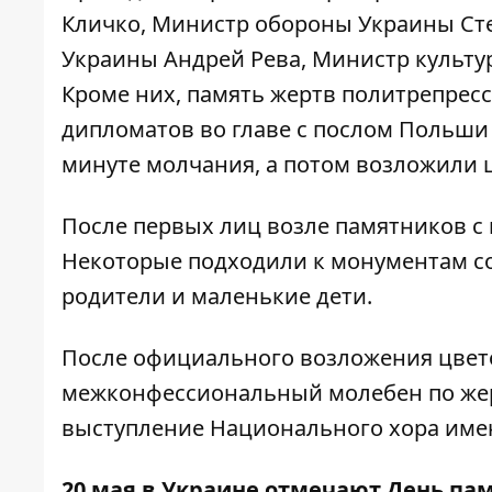
Кличко, Министр обороны Украины Ст
Украины Андрей Рева, Министр культу
Кроме них, память жертв политрепрес
дипломатов во главе с послом Польши 
минуте молчания, а потом возложили 
После первых лиц возле памятников с 
Некоторые подходили к монументам со 
родители и маленькие дети.
После официального возложения цвет
межконфессиональный молебен по жер
выступление Национального хора имен
20 мая в Украине отмечают День па