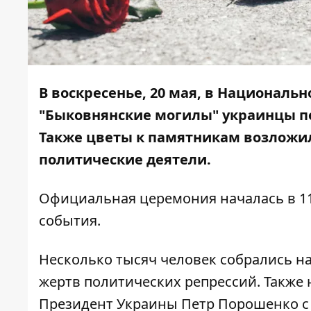
В воскресенье, 20 мая, в Национал
"Быковнянские могилы" украинцы п
Также цветы к памятникам возложил
политические деятели.
Официальная церемония началась в 11
события.
Несколько тысяч человек собрались н
жертв политических репрессий. Также
Президент Украины Петр Порошенко с