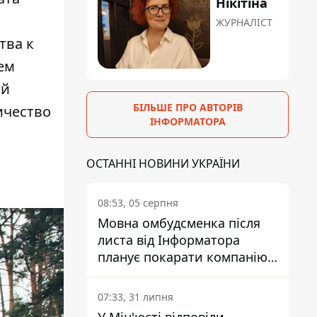
Нікітіна
ЖУРНАЛІСТ
тва к
ем
ой
БІЛЬШЕ ПРО АВТОРІВ
ичество
ІНФОРМАТОРА
ОСТАННІ НОВИНИ УКРАЇНИ
08:53, 05 серпня
Мовна омбудсменка після
листа від Інформатора
планує покарати компанію-
підрядника ПриватБанку
07:33, 31 липня