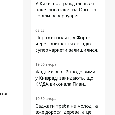
У Києві постраждалі після
ракетної атаки, на Оболоні
горіли резервуари з
паливом
08:23
Порожні полиці у Форі -
через знищення складів
супермаркети залишилися
без асортименту
19:56 вчора
Жодних ілюзій щодо зими -
у Київраді закидають, що
КМДА виконала План
стійкості на 20%
тся
19:30 вчора
Саджати треба не молоді, а
вже дорослі дерева, а це