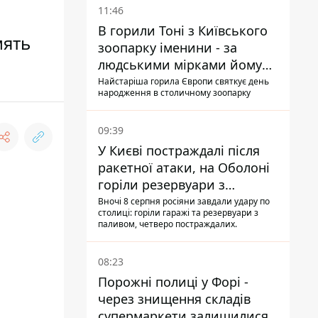
11:46
В горили Тоні з Київського
мять
зоопарку іменини - за
людськими мірками йому
вже понад 90 років
Найстаріша горила Європи святкує день
народження в столичному зоопарку
09:39
У Києві постраждалі після
ракетної атаки, на Оболоні
горіли резервуари з
паливом
Вночі 8 серпня росіяни завдали удару по
столиці: горіли гаражі та резервуари з
паливом, четверо постраждалих.
08:23
Порожні полиці у Форі -
через знищення складів
супермаркети залишилися