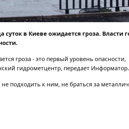
нца суток в Киеве ожидается гроза. Власти 
ности.
ается гроза - это первый уровень опасности,
нский гидрометцентр, передает
Информатор
.
 не подходить к ним, не браться за металли