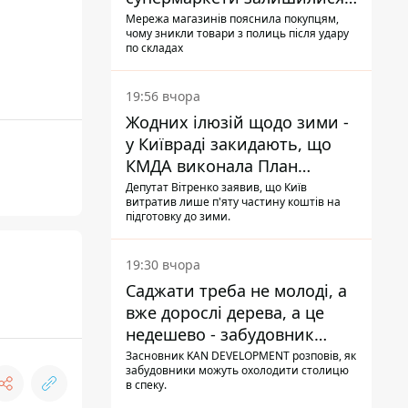
без асортименту
Мережа магазинів пояснила покупцям,
чому зникли товари з полиць після удару
по складах
19:56 вчора
Жодних ілюзій щодо зими -
у Київраді закидають, що
КМДА виконала План
стійкості на 20%
Депутат Вітренко заявив, що Київ
витратив лише п'яту частину коштів на
підготовку до зими.
19:30 вчора
Саджати треба не молоді, а
вже дорослі дерева, а це
недешево - забудовник
Ніконов
Засновник KAN DEVELOPMENT розповів, як
забудовники можуть охолодити столицю
в спеку.