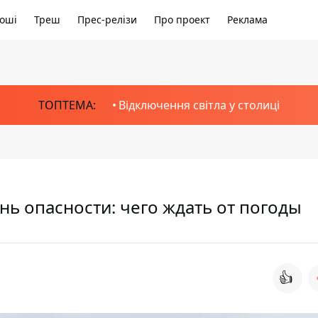
оші
Треш
Прес-релізи
Про проект
Реклама
ТОПТЕМА:
Відключення світла у столиці
ь опасности: чего ждать от погоды
👍