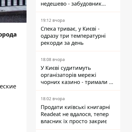
недешево - забудовник
Ніконов
19:12 вчора
Спека триває, у Києві -
города
одразу три температурні
рекорди за день
18:08 вчора
У Києві судитимуть
організаторів мережі
чорних казино - тримали 39
ческие
закладів
18:02 вчора
Продати київські книгарні
Readeat не вдалося, тепер
власник їх просто закриє