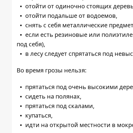
отойти от одиночно стоящих деревь
отойти подальше от водоемов,
снять с себя металлические предмет
если есть резиновые или полиэтил
под себя),
в лесу следует спрятаться под невы
Во время грозы нельзя:
прятаться под очень высокими дер
сидеть на полянах,
прятаться под скалами,
купаться,
идти на открытой местности в мокр