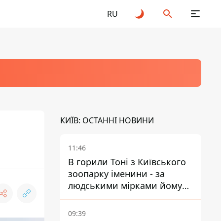
RU
КИЇВ: ОСТАННІ НОВИНИ
11:46
В горили Тоні з Київського
зоопарку іменини - за
людськими мірками йому
вже понад 90 років
09:39