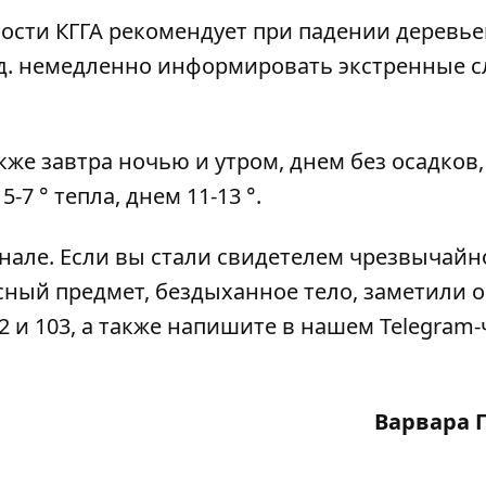
сти КГГА рекомендует при падении деревье
.д. немедленно информировать экстренные 
 завтра ночью и утром, днем ​​без осадков,
-7 ° тепла, днем 11-13 °.
анале
. Если вы стали свидетелем чрезвычайн
сный предмет, бездыханное тело, заметили 
2 и 103, а также напишите в нашем Telegram-
Варвара 