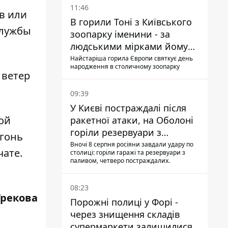
11:46
в или
В горили Тоні з Київського
службы
зоопарку іменини - за
людськими мірками йому
вже понад 90 років
Найстаріша горила Європи святкує день
народження в столичному зоопарку
 ветер
09:39
У Києві постраждалі після
ой
ракетної атаки, на Оболоні
горіли резервуари з
огонь
паливом
Вночі 8 серпня росіяни завдали удару по
чате.
столиці: горіли гаражі та резервуари з
паливом, четверо постраждалих.
08:23
Грекова
Порожні полиці у Форі -
через знищення складів
супермаркети залишилися