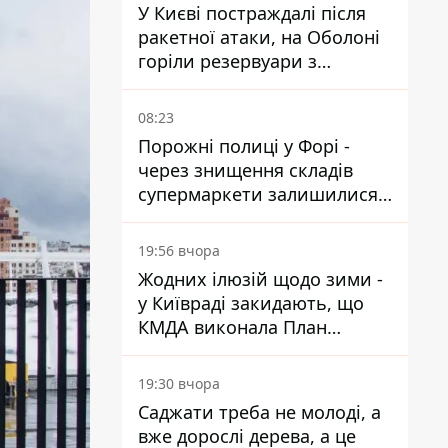
У Києві постраждалі після
ракетної атаки, на Оболоні
горіли резервуари з
паливом
08:23
Порожні полиці у Форі -
через знищення складів
супермаркети залишилися
без асортименту
19:56 вчора
Жодних ілюзій щодо зими -
у Київраді закидають, що
КМДА виконала План
стійкості на 20%
19:30 вчора
Саджати треба не молоді, а
вже дорослі дерева, а це