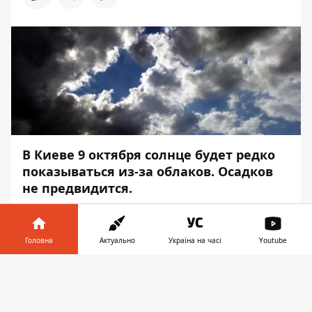
В Киеве 9 октября солнце будет редко
показываться из-за облаков. Осадков
не предвидится.
Об этом
Информатор
сообщает со
ссылкой на Украинский гидрометцентр.
Головна
Актуально
Україна на часі
Youtube
Днем температура воздуха прогреется до
Інформатор у
13-15 °C. Ночью столбик термометра
Завантажити
телефоні
👉
опустится до 6-8 °C.