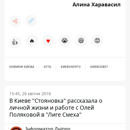
Алина Харавасил
♥
🔥
😭
😆
😡
👍
НОВИНИ КИЄВА
КГГА
КИЕВЭНЕРГО
КИЕВСОВЕТ
15:45, 26 квітня 2018
В Киеве "Стояновка" рассказала о
личной жизни и работе с Олей
Поляковой в "Лиге Смеха"
Інформатор Дніпро