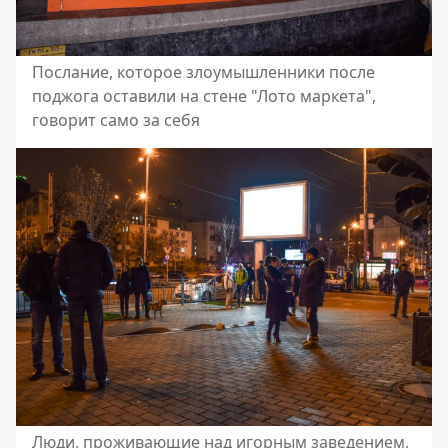
Послание, которое злоумышленники после
поджога оставили на стене "Лото маркета",
говорит само за себя
Люди, проживающие над игорным заведением,