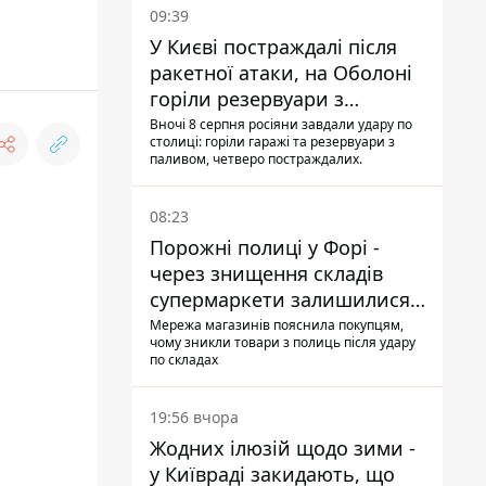
09:39
У Києві постраждалі після
ракетної атаки, на Оболоні
горіли резервуари з
паливом
Вночі 8 серпня росіяни завдали удару по
столиці: горіли гаражі та резервуари з
паливом, четверо постраждалих.
08:23
Порожні полиці у Форі -
через знищення складів
супермаркети залишилися
без асортименту
Мережа магазинів пояснила покупцям,
чому зникли товари з полиць після удару
по складах
19:56 вчора
Жодних ілюзій щодо зими -
у Київраді закидають, що