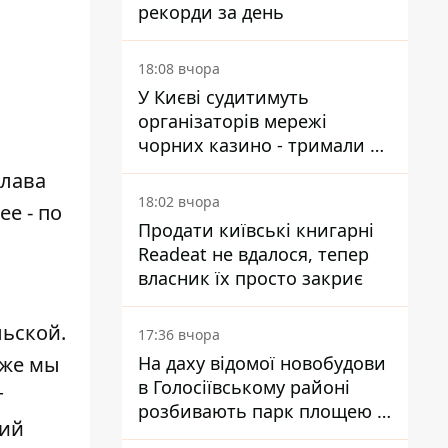
,
рекорди за день
18:08 вчора
У Києві судитимуть
організаторів мережі
чорних казино - тримали 39
закладів
слава
18:02 вчора
е - по
Продати київські книгарні
Readeat не вдалося, тепер
власник їх просто закриє
льской.
17:36 вчора
кже мы
На даху відомої новобудови
в Голосіївському районі
т
розбивають парк площею в
ний
гектар