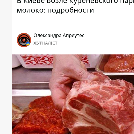
В Киеве возле Куреневского пар
молоко: подробности
Олександра Апреутес
ЖУРНАЛІСТ