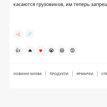
касаются
грузовиков, им теперь запре
♥
👍
🔥
😭
😆
😡
НОВИНИ КИЄВА
ПРОДУКТИ
ЯРМАРКИ
СП