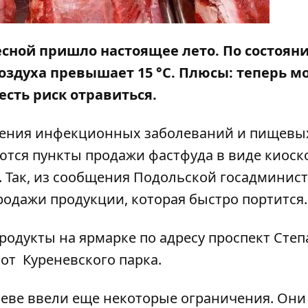
есной
пришло настоящее лето. По состояни
оздуха превышает 15 °С. Плюсы: теперь м
 есть риск отравиться.
овения инфекционных заболеваний и пищевы
тся пункты продажи фастфуда в виде киоско
 Так, из сообщения Подольской госадминис
родажи продукции, которая быстро портится.
родукты на ярмарке по адресу проспект Степ
от Куреневского парка.
иеве ввели еще некоторые ограничения. Они