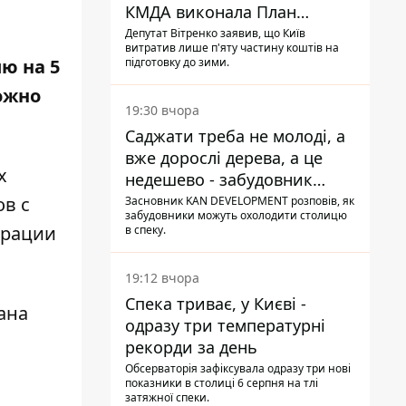
КМДА виконала План
стійкості на 20%
Депутат Вітренко заявив, що Київ
витратив лише п'яту частину коштів на
ю на 5
підготовку до зими.
ожно
19:30 вчора
Саджати треба не молоді, а
вже дорослі дерева, а це
х
недешево - забудовник
Ніконов
в с
Засновник KAN DEVELOPMENT розповів, як
забудовники можуть охолодити столицю
трации
в спеку.
19:12 вчора
Спека триває, у Києві -
ана
одразу три температурні
рекорди за день
Обсерваторія зафіксувала одразу три нові
показники в столиці 6 серпня на тлі
затяжної спеки.