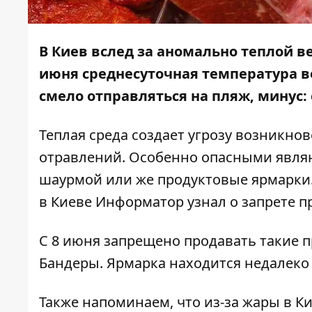
В Киев вслед за
аномально теплой в
июня среднесуточная температура в
смело отправляться на
пляж
, минус:
Теплая среда создает угрозу возникн
отравлений. Особенно опасными являю
шаурмой или же продуктовые ярмарки.
в Киеве
Информатор
узнал о запрете п
С 8 июня запрещено продавать такие п
Бандеры. Ярмарка находится недалеко 
Также напоминаем, что из-за жары в К