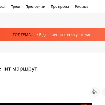
оші
Треш
Прес-релізи
Про проект
Реклама
ТОПТЕМА:
Відключення світла у столиці
енит маршрут
👍