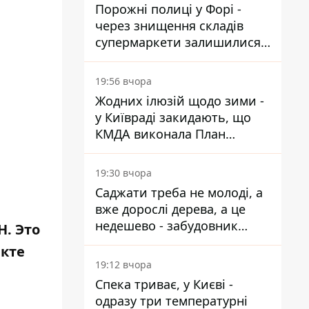
Порожні полиці у Форі -
через знищення складів
супермаркети залишилися
без асортименту
19:56 вчора
Жодних ілюзій щодо зими -
у Київраді закидають, що
КМДА виконала План
стійкості на 20%
19:30 вчора
Саджати треба не молоді, а
вже дорослі дерева, а це
недешево - забудовник
Н. Это
Ніконов
екте
19:12 вчора
Спека триває, у Києві -
одразу три температурні