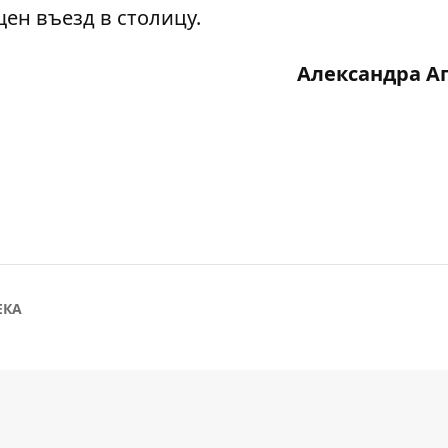
щен въезд
в столицу.
Александра А
ЕКА