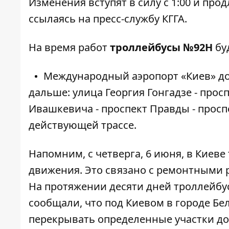
Изменения вступят в силу с 1:00 и прод
ссылаясь на пресс-службу КГГА.
На время работ
троллейбусы №92Н
бу
Международный аэропорт «Киев» до 
дальше: улица Георгия Гонгадзе - прос
Ивашкевича - проспект Правды - проспе
действующей трассе.
Напомним, с четверга, 6 июня, в Киеве
движения
. Это связано с ремонтными
На протяжении десяти дней троллейбус
сообщали, что под Киевом в городе Бе
перекрывать определенные участки до