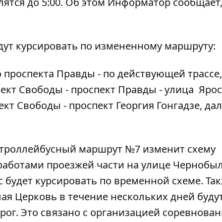
лятся до 5:00. Об этом
Информатор
сообщает
дут курсировать по измененному маршруту:
проспекта Правды - по действующей трассе,
пект Свободы - проспект Правды - улица Яро
кт Свободы - проспект Георгия Гонгадзе, дале
троллейбусный маршрут №7 изменит схему
 работами проезжей части на улице Чернобы
 будет курсировать по временной схеме. Та
лая Церковь в течение
нескольких дней буду
рог
. Это связано с организацией соревнова