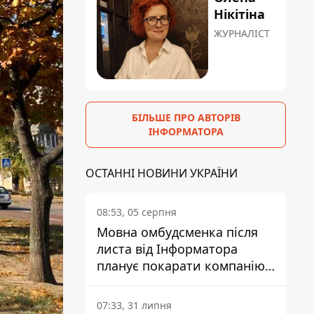
Нікітіна
ЖУРНАЛІСТ
БІЛЬШЕ ПРО АВТОРІВ
ІНФОРМАТОРА
ОСТАННІ НОВИНИ УКРАЇНИ
08:53, 05 серпня
Мовна омбудсменка після
листа від Інформатора
планує покарати компанію-
підрядника ПриватБанку
07:33, 31 липня