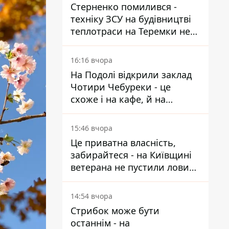
Стерненко помилився -
техніку ЗСУ на будівництві
теплотраси на Теремки не
задіяли
16:16 вчора
На Подолі відкрили заклад
Чотири Чебуреки - це
схоже і на кафе, й на
фастфуд
15:46 вчора
Це приватна власність,
забирайтеся - на Київщині
ветерана не пустили ловити
рибу в озері
14:54 вчора
Стрибок може бути
останнім - на