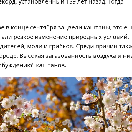
корд, установленный 139 лет назад. Тогда
ве
в конце сентября зацвели каштаны
, это е
тали резкое изменение природных условий,
едителей, моли и грибков. Среди причин так
роде. Высокая загазованность воздуха и ни
робуждению" каштанов.