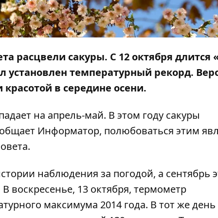
та расцвели сакуры. С 12 октября длится 
ыл установлен температурный рекорд
. Вер
 красотой в середине осени.
дает на апрель-май. В этом году сакуры
сообщает
Информатор
, полюбоваться этим яв
овета.
стории наблюдения за погодой
, а сентябрь 
 В воскресенье, 13 октября, термометр
турного максимума 2014 года. В тот же день