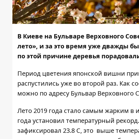
В Киеве на Бульваре Верховного Сове
лето»,
и за это время уже дважды б
по этой причине деревья порадовали
Период цветения японской вишни припа
распустились уже во второй раз. Как 
можно по адресу Бульвар Верховного С
Лето 2019 года стало
самым жарким в и
года установил температурный рекорд.
зафиксировал 23.8 С, это выше темпера