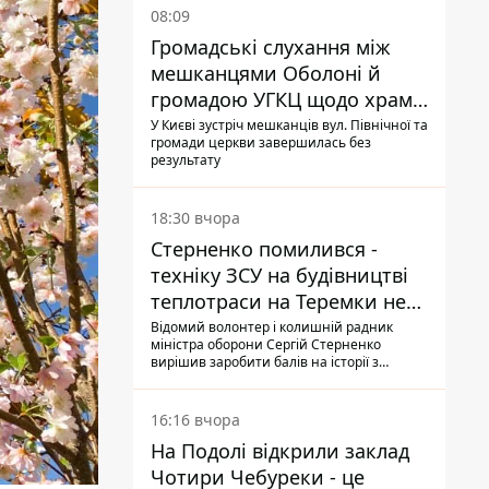
08:09
Громадські слухання між
мешканцями Оболоні й
громадою УГКЦ щодо храму
зірвалися
У Києві зустріч мешканців вул. Північної та
громади церкви завершилась без
результату
18:30 вчора
Стерненко помилився -
техніку ЗСУ на будівництві
теплотраси на Теремки не
задіяли
Відомий волонтер і колишній радник
міністра оборони Сергій Стерненко
вирішив заробити балів на історії з
вирубуванням дерев: він повідомив, що
на місці працює техніка, "передана на
ЗСУ", втім, це виявилося неправдою
16:16 вчора
На Подолі відкрили заклад
Чотири Чебуреки - це