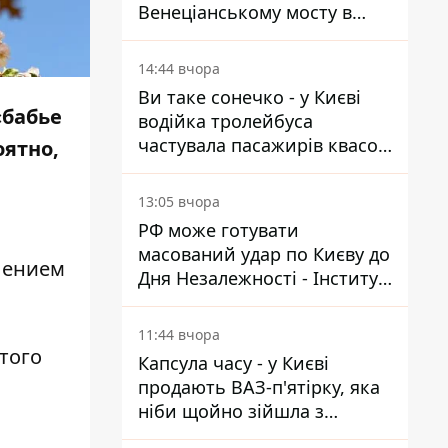
Венеціанському мосту в
Гідропарку встановили
таблички для відчайдухів
14:44 вчора
Ви таке сонечко - у Києві
«бабье
водійка тролейбуса
частувала пасажирів квасом
оятно,
під час знеструмлення
мережі
13:05 вчора
РФ може готувати
масований удар по Києву до
лением
Дня Незалежності - Інститут
вивчення війни
11:44 вчора
этого
Капсула часу - у Києві
продають ВАЗ-п'ятірку, яка
ніби щойно зійшла з
конвейєра