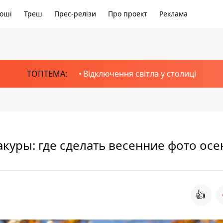
оші
Треш
Прес-релізи
Про проект
Реклама
ТОПТЕМА:
Відключення світла у столиці
куры: где сделать весенние фото ос
👍