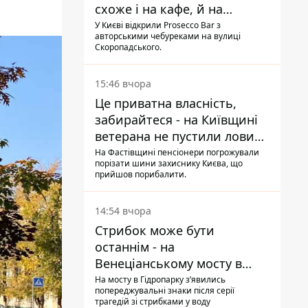
схоже і на кафе, й на
фастфуд
У Києві відкрили Prosecco Bar з
авторськими чебуреками на вулиці
Скоропадського.
15:46 вчора
Це приватна власність,
забирайтеся - на Київщині
ветерана не пустили ловити
рибу в озері
На Фастівщині пенсіонери погрожували
порізати шини захиснику Києва, що
прийшов порибалити.
14:54 вчора
Стрибок може бути
останнім - на
Венеціанському мосту в
Гідропарку встановили
На мосту в Гідропарку зʼявились
попереджувальні знаки після серії
таблички для відчайдухів
трагедій зі стрибками у воду