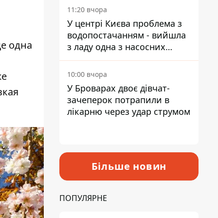
11:20 вчора
У центрі Києва проблема з
водопостачанням - вийшла
ще одна
з ладу одна з насосних
станцій
10:00 вчора
же
У Броварах двоє дівчат-
зкая
зачеперок потрапили в
лікарню через удар струмом
Більше новин
ПОПУЛЯРНЕ