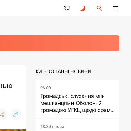
RU
КИЇВ: ОСТАННІ НОВИНИ
енью
08:09
Громадські слухання між
мешканцями Оболоні й
громадою УГКЦ щодо храму
зірвалися
18:30 вчора