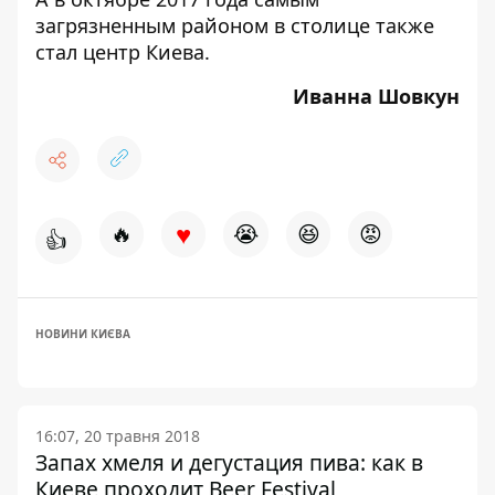
загрязненным районом в столице также
стал центр Киева
.
Иванна Шовкун
♥
🔥
😭
😆
😡
👍
НОВИНИ КИЄВА
16:07, 20 травня 2018
Запах хмеля и дегустация пива: как в
Киеве проходит Beer Festival