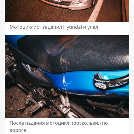
Мотоциклист зацепил Hyundai и упал
После падения мотоцикл проскользил по
дороге