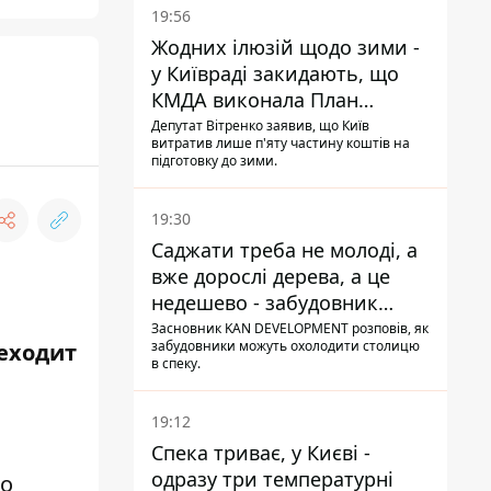
19:56
Жодних ілюзій щодо зими -
у Київраді закидають, що
КМДА виконала План
стійкості на 20%
Депутат Вітренко заявив, що Київ
витратив лише п'яту частину коштів на
підготовку до зими.
19:30
Саджати треба не молоді, а
вже дорослі дерева, а це
недешево - забудовник
Ніконов
Засновник KAN DEVELOPMENT розповів, як
забудовники можуть охолодити столицю
реходит
в спеку.
19:12
Спека триває, у Києві -
одразу три температурні
то