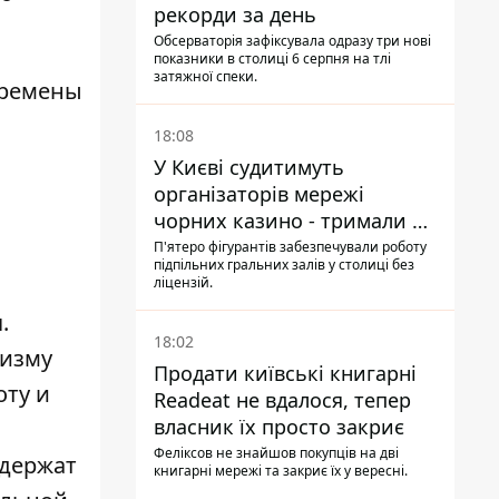
рекорди за день
Обсерваторія зафіксувала одразу три нові
показники в столиці 6 серпня на тлі
затяжної спеки.
еремены
18:08
У Києві судитимуть
організаторів мережі
чорних казино - тримали 39
закладів
а
П'ятеро фігурантів забезпечували роботу
підпільних гральних залів у столиці без
ліцензій.
.
18:02
низму
Продати київські книгарні
оту и
Readeat не вдалося, тепер
власник їх просто закриє
Феліксов не знайшов покупців на дві
одержат
книгарні мережі та закриє їх у вересні.