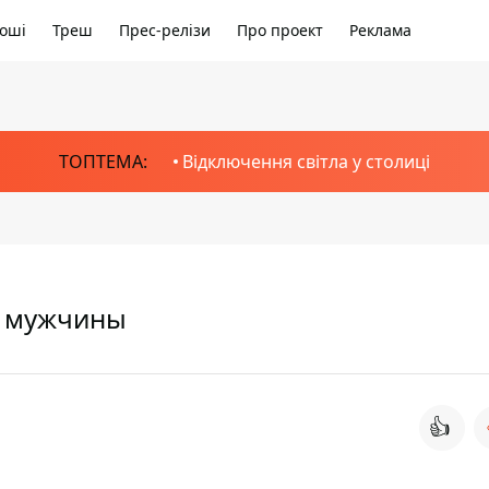
оші
Треш
Прес-релізи
Про проект
Реклама
ТОПТЕМА:
Відключення світла у столиці
о мужчины
👍