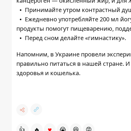
канцероген — окисленный жир, и для Ж
Принимайте утром контрастный ду
Ежедневно употребляйте 200 мл йог
продукты помогут пищеварению, подд
Перед сном делайте «гимнастику».
Напомним, в Украине провели эксперим
правильно питаться в нашей стране
. 
здоровья и кошелька.
♥
👍
🔥
😭
😆
😡