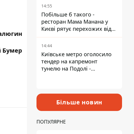
Пантелеєв
14:55
Побільше б такого -
ресторан Мама Манана у
Києві рятує перехожих від
алюгин
спеки
14:44
й Бумер
Київське метро оголосило
тендер на капремонт
тунелю на Подолі -
триватиме майже два роки
Більше новин
ПОПУЛЯРНЕ