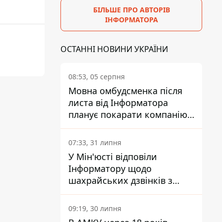
БІЛЬШЕ ПРО АВТОРІВ
ІНФОРМАТОРА
ОСТАННІ НОВИНИ УКРАЇНИ
08:53, 05 серпня
Мовна омбудсменка після
листа від Інформатора
планує покарати компанію-
підрядника ПриватБанку
07:33, 31 липня
У Мін'юсті відповіли
Інформатору щодо
шахрайських дзвінків з
камери Сумського СІЗО так,
що ніхто нічого не зрозумів
09:19, 30 липня