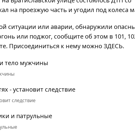
я на Братиславской улице
состоялось ДТП со
ал на проезжую часть и угодил под колеса 
ой ситуации или аварии, обнаружили опасн
гонь или поджог, сообщите об этом в 101, 102
ате. Присоединиться к нему можно
ЗДЕСЬ
.
ужчины
новит следствие
рульные