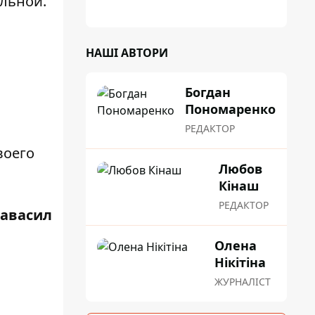
ильной.
НАШІ АВТОРИ
Богдан
Пономаренко
РЕДАКТОР
воего
Любов
Кінаш
РЕДАКТОР
равасил
Олена
Нікітіна
ЖУРНАЛІСТ