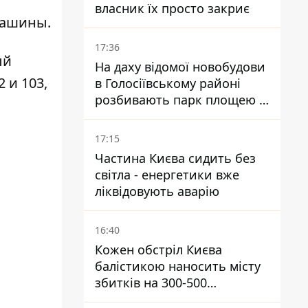
власник їх просто закриє
машины.
17:36
ый
На даху відомої новобудови
 и 103,
в Голосіївському районі
розбивають парк площею в
гектар
17:15
Частина Києва сидить без
світла - енергетики вже
ліквідовують аварію
16:40
Кожен обстріл Києва
балістикою наносить місту
збитків на 300-500
мільйонів - Петро