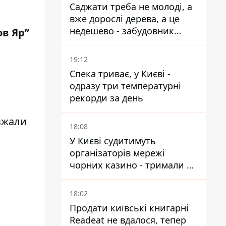
Саджати треба не молоді, а
вже дорослі дерева, а це
недешево - забудовник
ов Яр”
Ніконов
19:12
Спека триває, у Києві -
одразу три температурні
рекорди за день
зжали
18:08
У Києві судитимуть
організаторів мережі
чорних казино - тримали 39
закладів
18:02
Продати київські книгарні
Readeat не вдалося, тепер