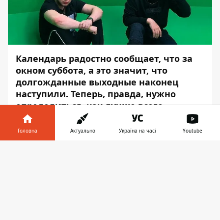
Календарь радостно сообщает, что за
окном суббота, а это значит, что
долгожданные выходные наконец
наступили. Теперь, правда, нужно
определиться, как лучше всего
провести эти скоротечные дни без
заданий и дедлайнов.
Головна
Актуально
Україна на часі
Youtube
Помочь вам и облегчить этот непростой
Інформатор у
Завантажити
выбор и призвана ежедневная подборка
телефоні
👉
от
Информатора
. Здесь мы собираем
самые главные, интересные и отвязные
мероприятия, которые пройдут в столице
в ближайшие часы.