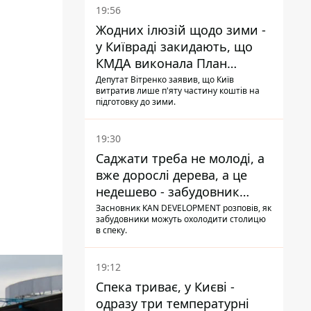
19:56
Жодних ілюзій щодо зими -
у Київраді закидають, що
КМДА виконала План
стійкості на 20%
Депутат Вітренко заявив, що Київ
витратив лише п'яту частину коштів на
підготовку до зими.
19:30
Саджати треба не молоді, а
вже дорослі дерева, а це
недешево - забудовник
Ніконов
Засновник KAN DEVELOPMENT розповів, як
забудовники можуть охолодити столицю
в спеку.
19:12
Спека триває, у Києві -
одразу три температурні