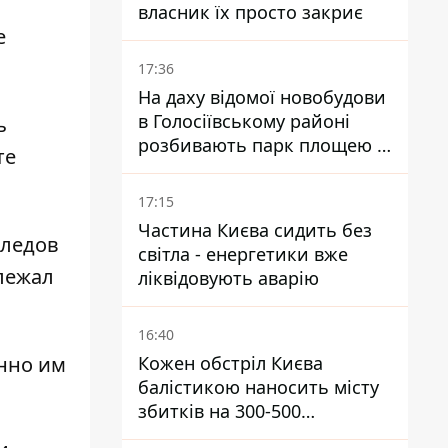
власник їх просто закриє
е
17:36
На даху відомої новобудови
в Голосіївському районі
ь
розбивають парк площею в
те
гектар
17:15
Частина Києва сидить без
следов
світла - енергетики вже
лежал
ліквідовують аварію
16:40
енно им
Кожен обстріл Києва
балістикою наносить місту
збитків на 300-500
мільйонів - Петро