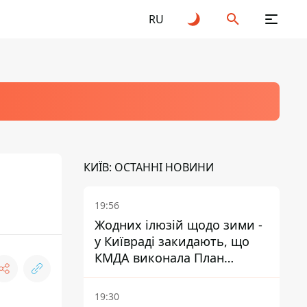
RU
КИЇВ: ОСТАННІ НОВИНИ
19:56
Жодних ілюзій щодо зими -
у Київраді закидають, що
КМДА виконала План
стійкості на 20%
19:30