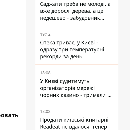
Саджати треба не молоді, а
вже дорослі дерева, а це
недешево - забудовник
Ніконов
19:12
Спека триває, у Києві -
одразу три температурні
рекорди за день
18:08
У Києві судитимуть
організаторів мережі
чорних казино - тримали 39
закладів
л
18:02
ровать
Продати київські книгарні
Readeat не вдалося, тепер