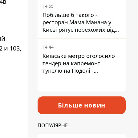
4в
Пантелеєв
14:55
Побільше б такого -
ресторан Мама Манана у
Києві рятує перехожих від
спеки
ый
 и 103,
14:44
Київське метро оголосило
тендер на капремонт
тунелю на Подолі -
триватиме майже два роки
Більше новин
ПОПУЛЯРНЕ