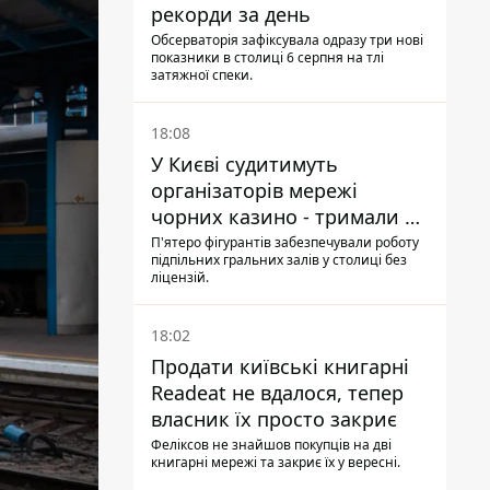
рекорди за день
Обсерваторія зафіксувала одразу три нові
показники в столиці 6 серпня на тлі
затяжної спеки.
18:08
У Києві судитимуть
організаторів мережі
чорних казино - тримали 39
закладів
П'ятеро фігурантів забезпечували роботу
підпільних гральних залів у столиці без
ліцензій.
18:02
Продати київські книгарні
Readeat не вдалося, тепер
власник їх просто закриє
Феліксов не знайшов покупців на дві
книгарні мережі та закриє їх у вересні.