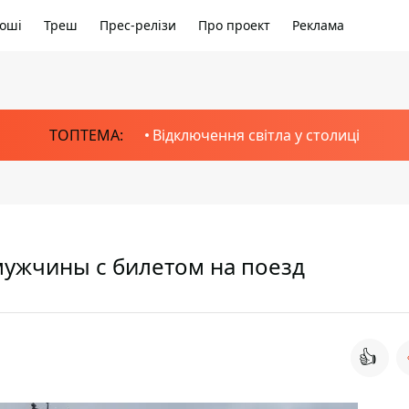
оші
Треш
Прес-релізи
Про проект
Реклама
ТОПТЕМА:
Відключення світла у столиці
мужчины с билетом на поезд
👍