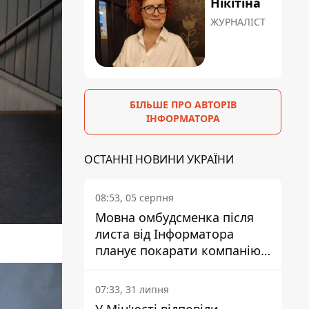
Нікітіна
ЖУРНАЛІСТ
БІЛЬШЕ ПРО АВТОРІВ
ІНФОРМАТОРА
ОСТАННІ НОВИНИ УКРАЇНИ
08:53, 05 серпня
Мовна омбудсменка після
листа від Інформатора
планує покарати компанію-
підрядника ПриватБанку
07:33, 31 липня