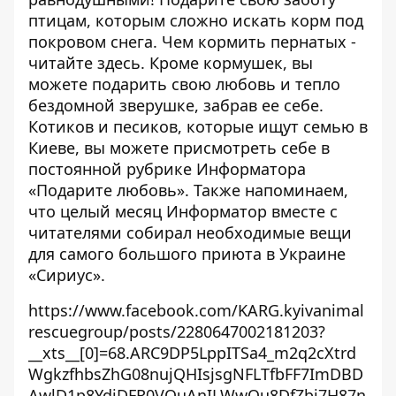
птицам, которым сложно искать корм под
покровом снега. Чем кормить пернатых -
читайте
здесь
. Кроме кормушек, вы
можете подарить свою любовь и тепло
бездомной зверушке, забрав ее себе.
Котиков и песиков, которые ищут семью в
Киеве, вы можете присмотреть себе в
постоянной рубрике Информатора
«
Подарите любовь»
. Также напоминаем,
что целый месяц
Информатор вместе с
читателями собирал
необходимые вещи
для самого большого приюта в Украине
«Сириус».
https://www.facebook.com/KARG.kyivanimal
rescuegroup/posts/2280647002181203?
__xts__[0]=68.ARC9DP5LppITSa4_m2q2cXtrd
WgkzfhbsZhG08nujQHIsjsgNFLTfbFF7ImDBD
AwlD1p8YdjDFR0VQuAnILWwQu8DfZbj7H87n