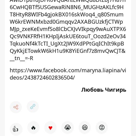
6CwHQBTf5USGewaRiN8N6_MUGHzAKLfc9H
T8HtyR8WIFb4gjokBX016skWoq4_q80Smum
W6krEWNMxbzd0Gmqqv2AXABGUzkfjCTWp
MJp_zxeKeEvmfSo8lCbCXJvVIkpqy9wAuXTPX6
Qc9VNKFRfH1KHpIjAskUE6touT_Oozd2eOv34
TqkuoNf4kTcTI_UgXt2JW9XdPPtGqIChIt9kpB
QyKkjETowkW6kH1u9K8YiEGnf7z8mvQwCJT&
__tn__=-R
https://www.facebook.com/maryna.liapina/vi
deos/2438724602836504/
Любовь Чигирь
♥
🔥
😭
😆
😡
👍