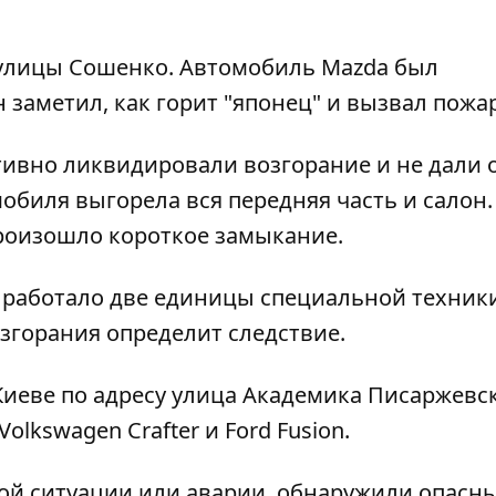
 улицы Сошенко. Автомобиль Mazda был
н заметил, как горит "японец" и вызвал пожа
ивно ликвидировали возгорание и не дали 
обиля выгорела вся передняя часть и салон.
роизошло короткое замыкание.
 работало две единицы специальной техники
згорания определит следствие.
 Киеве по адресу улица Академика Писаржевск
olkswagen Crafter и Ford Fusion.
ой ситуации или аварии, обнаружили опасн