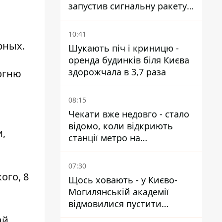
запустив сигнальну ракету,
аби потішити дівчат
10:41
рных.
Шукають піч і криницю -
оренда будинків біля Києва
здорожчала в 3,7 раза
огню
08:15
Чекати вже недовго - стало
відомо, коли відкриють
,
станції метро на
Виноградарі
07:30
ого, 8
Щось ховають - у Києво-
Могилянській академії
відмовилися пустити
комісію з охорони пам'яток
ый