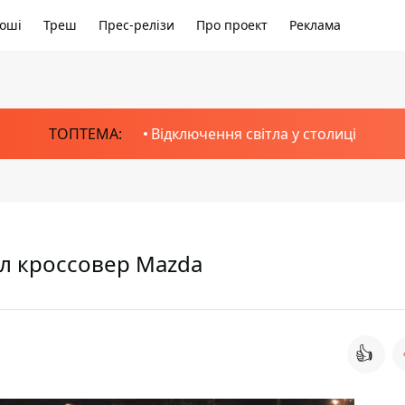
оші
Треш
Прес-релізи
Про проект
Реклама
ТОПТЕМА:
Відключення світла у столиці
ел кроссовер Mazda
👍