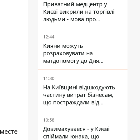
Приватний медцентр у
Києві викрили на торгівлі
людьми - мова про
сурогатне материнство
12:44
Кияни можуть
розраховувати на
матдопомогу до Дня
незалежності - кому її
дадуть
11:30
На Київщині відшкодують
частину витрат бізнесам,
що постраждали від
прильотів ракет
10:58
Довимахувався - у Києві
 месте
спіймали юнака, що