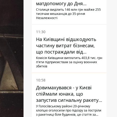
матдопомогу до Дня
незалежності - кому її
Столиця виділить 146 млн грн майже 255
тисячам мешканців до 35-річчя
дадуть
Незалежності
11:30
На Київщині відшкодують
частину витрат бізнесам,
що постраждали від
прильотів ракет
Комісія Київщини виплатить 403,8 тис. грн
п'яти підприємствам за оцінку воєнних
збитків
10:58
Довимахувався - у Києві
спіймали юнака, що
запустив сигнальну ракету,
аби потішити дівчат
У Голосіївському районі 20-річному
хлопцю оголосили про підозру за постріли
з ракетниці біля будинків, це стаття за