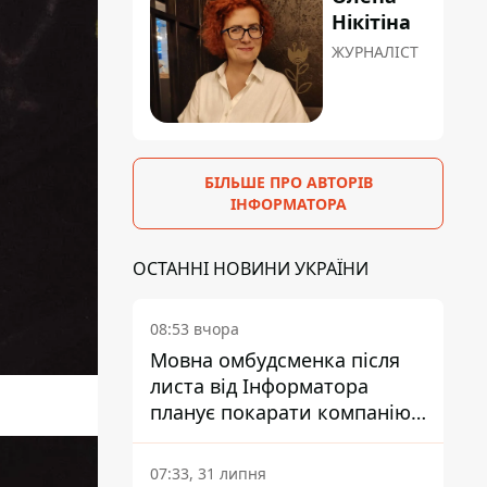
Нікітіна
ЖУРНАЛІСТ
БІЛЬШЕ ПРО АВТОРІВ
ІНФОРМАТОРА
ОСТАННІ НОВИНИ УКРАЇНИ
08:53 вчора
Мовна омбудсменка після
листа від Інформатора
планує покарати компанію-
підрядника ПриватБанку
07:33, 31 липня