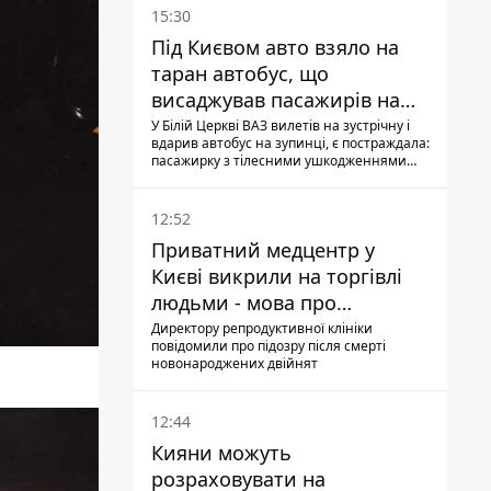
15:30
Під Києвом авто взяло на
таран автобус, що
висаджував пасажирів на
зупинці - пасажирка в
У Білій Церкві ВАЗ вилетів на зустрічну і
вдарив автобус на зупинці, є постраждала:
лікарні
пасажирку з тілесними ушкодженнями
забрали на "швидкій" до лікарні
12:52
Приватний медцентр у
Києві викрили на торгівлі
людьми - мова про
сурогатне материнство
Директору репродуктивної клініки
повідомили про підозру після смерті
новонароджених двійнят
12:44
Кияни можуть
розраховувати на