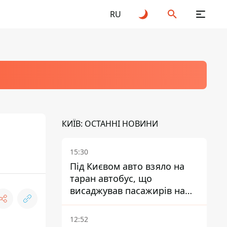
RU
КИЇВ: ОСТАННІ НОВИНИ
15:30
Під Києвом авто взяло на
таран автобус, що
висаджував пасажирів на
зупинці - пасажирка в
лікарні
12:52