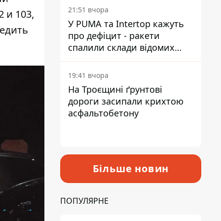
на територію
21:51 вчора
 и 103,
У PUMA та Intertop кажуть
ледить
про дефіцит - ракети
спалили склади відомих
брендів
19:41 вчора
На Троєщині ґрунтові
дороги засипали крихтою
асфальтобетону
Більше новин
ПОПУЛЯРНЕ