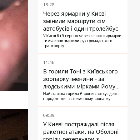
13:28
Через ярмарки у Києві
змінили маршрути сім
автобусів і один тролейбус
У Києві 8 і 9 серпня через сезонні ярмарки
тимчасово змінили рух громадського
транспорту
11:46
В горили Тоні з Київського
зоопарку іменини - за
людськими мірками йому
вже понад 90 років
Найстаріша горила Європи святкує день
народження в столичному зоопарку
09:39
У Києві постраждалі після
ракетної атаки, на Оболоні
горіли резервуари з