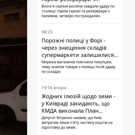
паливом
Вночі 8 серпня росіяни завдали удару по
столиці: горіли гаражі та резервуари з
паливом, четверо постраждалих.
08:23
Порожні полиці у Форі -
через знищення складів
супермаркети залишилися
без асортименту
Мережа магазинів пояснила покупцям,
чому зникли товари з полиць після удару
по складах
19:56 вчора
Жодних ілюзій щодо зими -
у Київраді закидають, що
КМДА виконала План
стійкості на 20%
Депутат Вітренко заявив, що Київ
витратив лише п'яту частину коштів на
підготовку до зими.