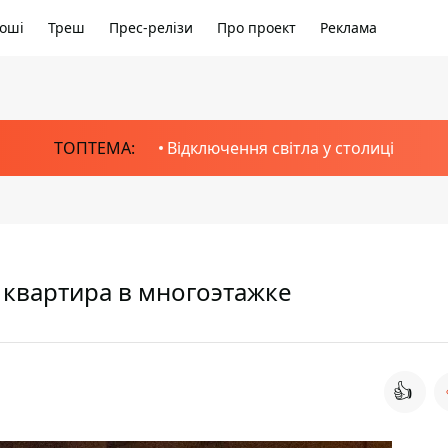
оші
Треш
Прес-релізи
Про проект
Реклама
ТОПТЕМА:
Відключення світла у столиці
 квартира в многоэтажке
👍