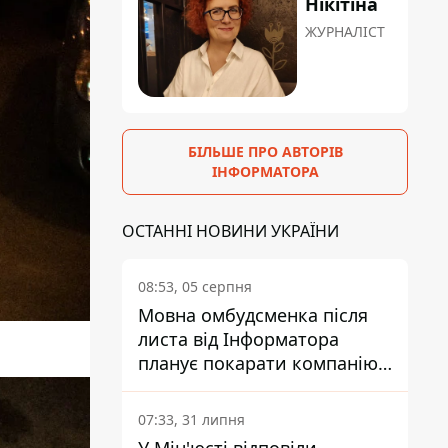
Нікітіна
ЖУРНАЛІСТ
БІЛЬШЕ ПРО АВТОРІВ
ІНФОРМАТОРА
ОСТАННІ НОВИНИ УКРАЇНИ
08:53, 05 серпня
Мовна омбудсменка після
листа від Інформатора
планує покарати компанію-
підрядника ПриватБанку
07:33, 31 липня