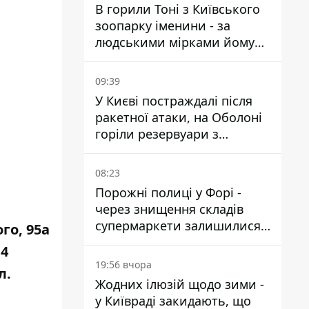
В горили Тоні з Київського
зоопарку іменини - за
людськими мірками йому
вже понад 90 років
09:39
У Києві постраждалі після
ракетної атаки, на Оболоні
горіли резервуари з
паливом
08:23
Порожні полиці у Форі -
через знищення складів
супермаркети залишилися
го, 95а
без асортименту
14
19:56 вчора
л.
Жодних ілюзій щодо зими -
у Київраді закидають, що