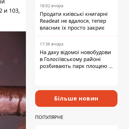
ый
18:02 вчора
 и 103,
Продати київські книгарні
Readeat не вдалося, тепер
власник їх просто закриє
17:36 вчора
На даху відомої новобудови
в Голосіївському районі
розбивають парк площею в
гектар
Більше новин
ПОПУЛЯРНЕ