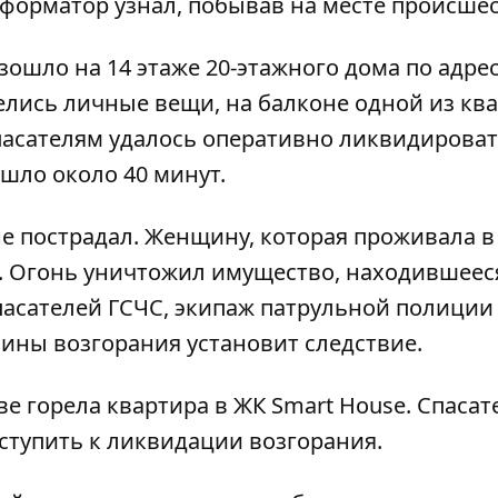
форматор
узнал, побывав на месте происшес
ошло на 14 этаже 20-этажного дома по адре
релись личные вещи, на балконе одной из ква
асателям удалось оперативно ликвидирова
ушло около 40 минут.
 не пострадал. Женщину, которая проживала в
. Огонь уничтожил имущество, находившеес
пасателей ГСЧС, экипаж патрульной полиции
ины возгорания установит следствие.
ве г
орела квартира в ЖК Smart House
. Спаса
ступить к ликвидации возгорания.