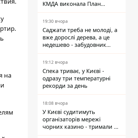
твия.
КМДА виконала План
стійкості на 20%
су
19:30 вчора
ртир.
Саджати треба не молоді, а
вже дорослі дерева, а це
ть
недешево - забудовник
Ніконов
19:12 вчора
Спека триває, у Києві -
я на
одразу три температурні
 и
рекорди за день
18:08 вчора
телям
У Києві судитимуть
організаторів мережі
чорних казино - тримали 39
закладів