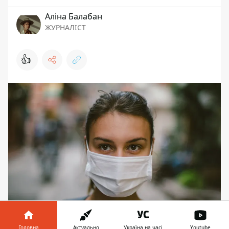
Аліна Балабан
ЖУРНАЛІСТ
👍
В воскресенье, 23 мая, в Украине
Головна
Актуально
Україна на часі
Youtube