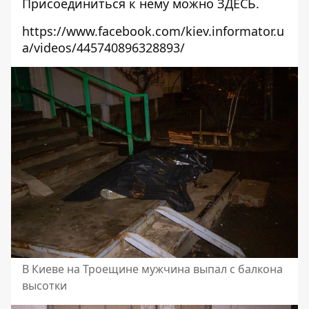
Присоединиться к нему можно
ЗДЕСЬ
.
https://www.facebook.com/kiev.informator.u
a/videos/445740896328893/
В Киеве на Троещине мужчина выпал с балкона
высотки