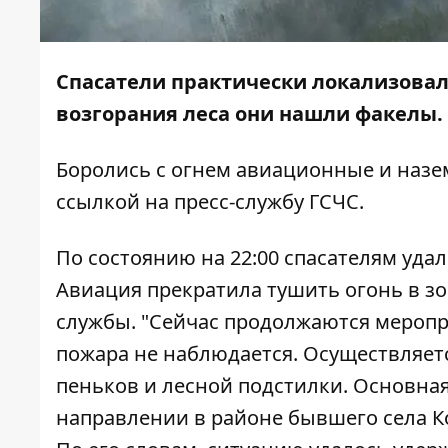
Спасатели практически локализова
возгорания леса они нашли факелы.
Боролись с огнем авиационные и назе
ссылкой на пресс-службу ГСЧС.
По состоянию на 22:00 спасателям уда
Авиация прекратила тушить огонь в з
службы. "Сейчас продолжаются меропр
пожара не наблюдается. Осуществляет
пеньков и лесной подстилки. Основная
направлении в районе бывшего села Ко