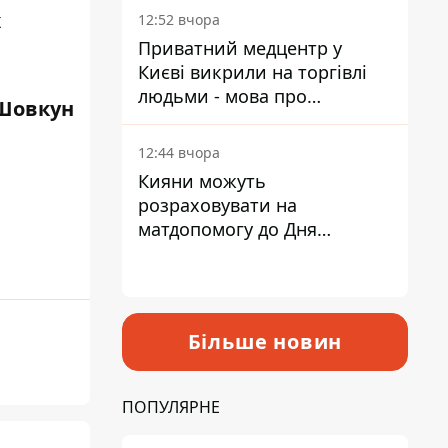
лікарні
х
12:52 вчора
Приватний медцентр у
Києві викрили на торгівлі
людьми - мова про
Шовкун
сурогатне материнство
12:44 вчора
Кияни можуть
розраховувати на
матдопомогу до Дня
незалежності - кому її
дадуть
Більше новин
ПОПУЛЯРНЕ