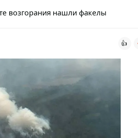
сте возгорания нашли факелы
👍