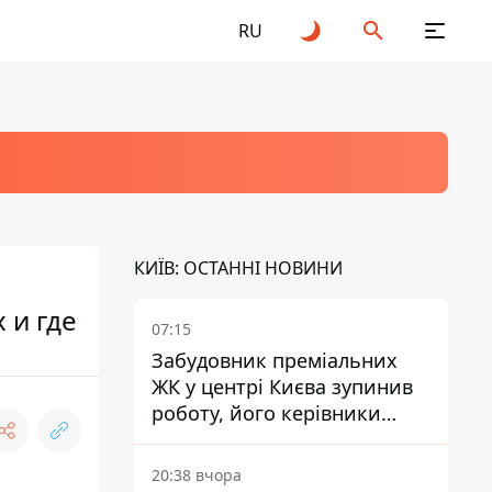
RU
КИЇВ: ОСТАННІ НОВИНИ
 и где
07:15
Забудовник преміальних
ЖК у центрі Києва зупинив
роботу, його керівники
втекли з України - Bihus.info
20:38 вчора