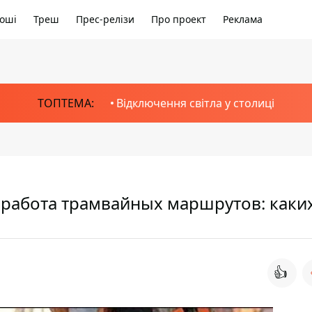
оші
Треш
Прес-релізи
Про проект
Реклама
ТОПТЕМА:
Відключення світла у столиці
 работа трамвайных маршрутов: каких
👍