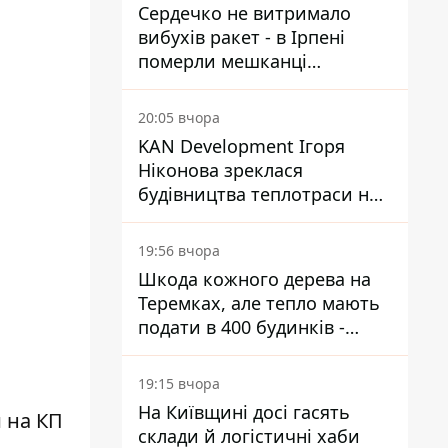
Сердечко не витримало
вибухів ракет - в Ірпені
померли мешканці
притулку для собак з
інвалідністю
20:05 вчора
KAN Development Ігоря
Ніконова зреклася
будівництва теплотраси на
Теремках
19:56 вчора
Шкода кожного дерева на
Теремках, але тепло мають
подати в 400 будинків -
депутатка Київради
19:15 вчора
На Київщині досі гасять
 на КП
склади й логістичні хаби