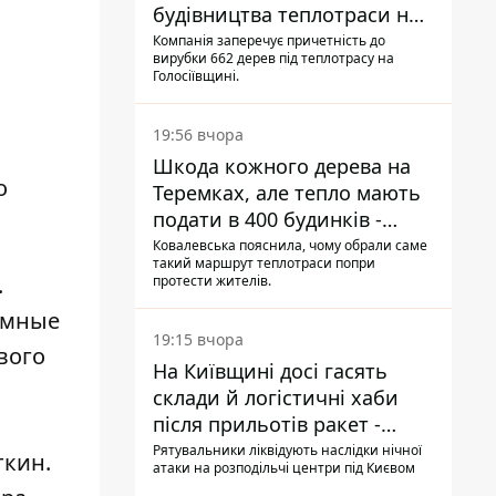
будівництва теплотраси на
Теремках
Компанія заперечує причетність до
вирубки 662 дерев під теплотрасу на
Голосіївщині.
19:56 вчора
Шкода кожного дерева на
о
Теремках, але тепло мають
подати в 400 будинків -
депутатка Київради
Ковалевська пояснила, чому обрали саме
такий маршрут теплотраси попри
.
протести жителів.
емные
19:15 вчора
вого
На Київщині досі гасять
склади й логістичні хаби
після прильотів ракет -
ДСНС
Рятувальники ліквідують наслідки нічної
ткин.
атаки на розподільчі центри під Києвом