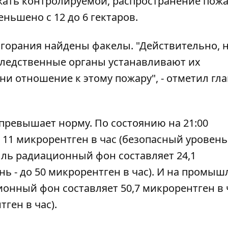
ржать контролируемой, распространение пож
ньшено с 12 до 6 гектаров.
озгорания найдены факелы. "Действительно, 
Следственные органы устанавливают их
и отношение к этому пожару", - отметил гла
превышает норму. По состоянию на 21:00
11 микрорентген в час (безопасный уровень 
ыль радиационный фон составляет 24,1
нь - до 50 микрорентген в час). И на промы
нный фон составляет 50,7 микрорентген в 
ген в час).