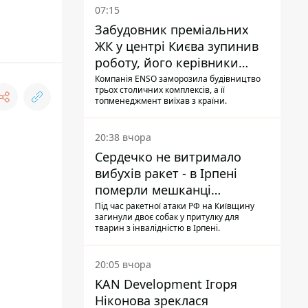
07:15
Забудовник преміальних
ЖК у центрі Києва зупинив
роботу, його керівники
втекли з України - Bihus.info
Компанія ENSO заморозила будівництво
трьох столичних комплексів, а її
топменеджмент виїхав з країни.
20:38 вчора
Сердечко не витримало
вибухів ракет - в Ірпені
померли мешканці
притулку для собак з
Під час ракетної атаки РФ на Київщину
загинули двоє собак у притулку для
інвалідністю
тварин з інвалідністю в Ірпені.
20:05 вчора
KAN Development Ігоря
Ніконова зреклася