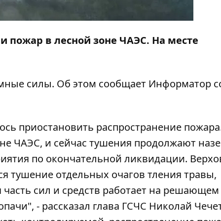
ли
пожар в лесной зоне ЧАЭС
. На месте
мные силы. Об этом сообщает
Информатор
с
лось приостановить распространение пожара
оне ЧАЭС, и сейчас тушения продолжают наз
иятия по окончательной ликвидации. Верхо
ся тушение отдельных очагов тления травы,
 часть сил и средств работает на решающем
пачи", - рассказал глава ГСЧС Николай Чече