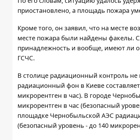
По его словам, ситуацию удалось уде
приостановлено, а площадь пожара уме
Кроме того, он заявил, что на месте в
месте пожара были найдены факелы. 
принадлежность и вообще, имеют ли он
ГСЧС.
В столице радиационный контроль не 
радиационный фон в Киеве составляет 
микрорентген в час). В городе Черноб
микрорентген в час (безопасный урове
площадке Чернобыльской АЭС радиацио
(безопасный уровень - до 140 микрорент