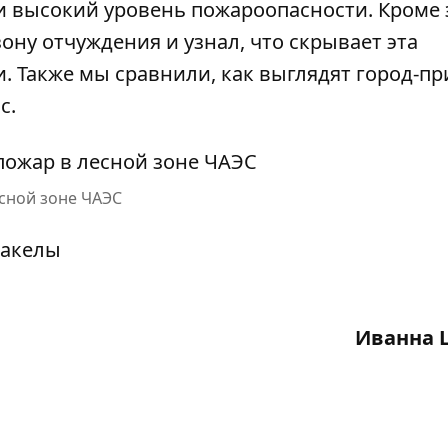
и высокий уровень пожароопасности
. Кроме 
ону отчуждения
и узнал, что скрывает эта
и. Также мы сравнили,
как выглядят город-пр
с.
есной зоне ЧАЭС
Иванна 