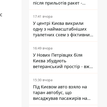
після прильотів ракет -
ДСНС
с
17:41 вчора
У центрі Києва викрили
одну з наймасштабніших
туалетних схем з фіктивним
будинком
16:49 вчора
У Нових Петрівцях біля
Києва збудують
ветеранський простір - вже
знайшли проєктанта
15:30 вчора
Під Києвом авто взяло на
таран автобус, що
висаджував пасажирів на
зупинці - пасажирка в