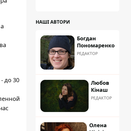
ара
НАШІ АВТОРИ
на
Богдан
ва
Пономаренко
РЕДАКТОР
- до 30
Любов
Кінаш
шленной
РЕДАКТОР
час
Олена