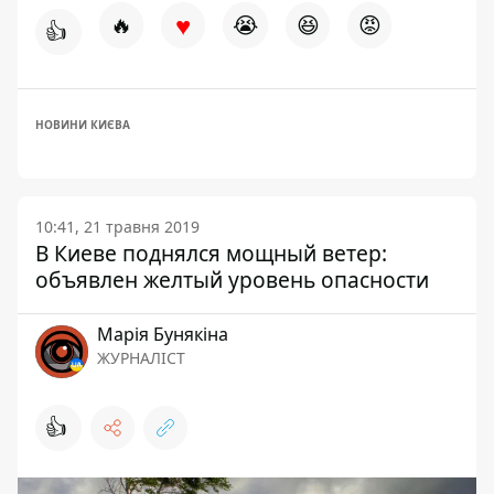
♥
🔥
😭
😆
😡
👍
НОВИНИ КИЄВА
10:41, 21 травня 2019
В Киеве поднялся мощный ветер:
объявлен желтый уровень опасности
Марія Бунякіна
ЖУРНАЛІСТ
👍