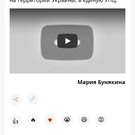
на территории Украины, в единую УПЦ.
Play
Мария Бунякина
♥
🔥
😭
😆
😡
👍