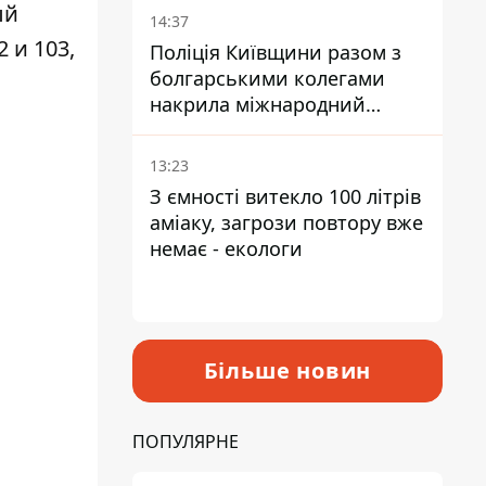
ый
14:37
 и 103,
Поліція Київщини разом з
болгарськими колегами
накрила міжнародний
наркосиндикат
13:23
З ємності витекло 100 літрів
аміаку, загрози повтору вже
немає - екологи
Більше новин
ПОПУЛЯРНЕ