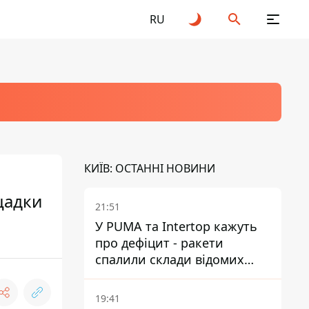
RU
КИЇВ: ОСТАННІ НОВИНИ
щадки
21:51
У PUMA та Intertop кажуть
про дефіцит - ракети
спалили склади відомих
брендів
19:41