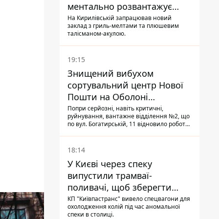
ментально розвантажує
акула
На Кирилівській запрацював новий
заклад з гриль-мелтами та плюшевим
талісманом-акулою.
19:15
Знищений вибухом
сортувальний центр Нової
Пошти на Оболоні
запрацював - видають
Попри серйозні, навіть критичні,
руйнування, вантажне відділення №2, що
посилки
по вул. Богатирській, 11 відновило роботу:
співробітники сортують поштові
відправлення й видають їх адресатам
18:14
У Києві через спеку
випустили трамваї-
поливачі, щоб зберегти
рейки від деформації
КП "Київпастранс" вивело спецвагони для
охолодження колій під час аномальної
спеки в столиці.