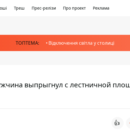
оші
Треш
Прес-релізи
Про проект
Реклама
ТОПТЕМА:
Відключення світла у столиці
ужчина выпрыгнул с лестничной пло
👍