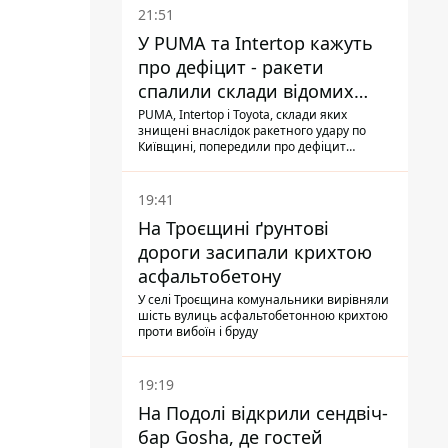
21:51
У PUMA та Intertop кажуть
про дефіцит - ракети
спалили склади відомих
брендів
PUMA, Intertop і Toyota, склади яких
знищені внаслідок ракетного удару по
Київщині, попередили про дефіцит
товарів
19:41
На Троєщині ґрунтові
дороги засипали крихтою
асфальтобетону
У селі Троєщина комунальники вирівняли
шість вулиць асфальтобетонною крихтою
проти вибоїн і бруду
19:19
На Подолі відкрили сендвіч-
бар Gosha, де гостей