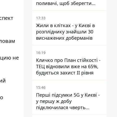
поливачі, щоб зберегти
рейки від деформації
спект
17:33
Жили в клітках - у Києві в
розпліднику знайшли 30
виснажених доберманів
словам
16:19
ацию не
Кличко про План стійкості -
ТЕЦ відновили вже на 65%,
будується захист ІІ рівня
кий
15:46
Перші підсумки 5G у Києві -
ко
у першу ж добу
підключилася чверть
мільйона абонентів