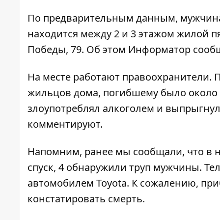
По предварительным данным, мужчина 
находится между 2 и 3 этажом жилой п
Победы, 79. Об этом
Информатор
сообщ
На месте работают правоохранители. 
жильцов дома, погибшему было около 3
злоупотреблял алкоголем и выпрыгнул
комментируют.
Напомним, ранее мы сообщали, что в н
спуск, 4
обнаружили труп мужчины
. Т
автомобилем Toyota. К сожалению, пр
констатировать смерть.