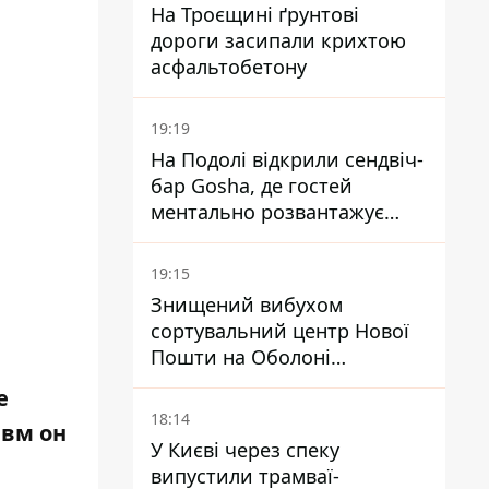
На Троєщині ґрунтові
дороги засипали крихтою
асфальтобетону
19:19
На Подолі відкрили сендвіч-
бар Gosha, де гостей
ментально розвантажує
акула
19:15
Знищений вибухом
сортувальний центр Нової
Пошти на Оболоні
запрацював - видають
е
посилки
18:14
авм он
У Києві через спеку
випустили трамваї-