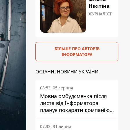
Нікітіна
ЖУРНАЛІСТ
БІЛЬШЕ ПРО АВТОРІВ
ІНФОРМАТОРА
ОСТАННІ НОВИНИ УКРАЇНИ
08:53, 05 серпня
Мовна омбудсменка після
листа від Інформатора
планує покарати компанію-
підрядника ПриватБанку
07:33, 31 липня