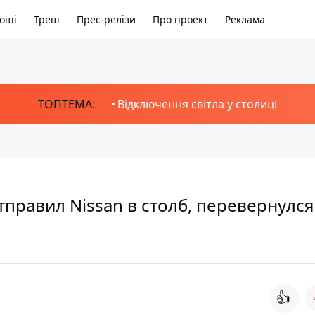
оші
Треш
Прес-релізи
Про проект
Реклама
ТОПТЕМА:
Відключення світла у столиці
правил Nissan в столб, перевернулся
👍