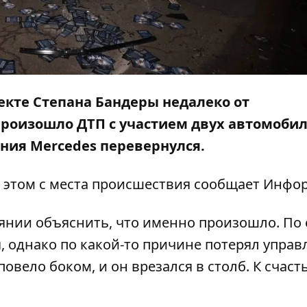
пекте Степана Бандеры недалеко от
роизошло ДТП с участием двух автомобил
ения Mercedes перевернулся.
 этом с места происшествия сообщает
Инфор
оянии объяснить, что именно произошло. По 
, однако по какой-то причине потерял управ
 повело боком, и он врезался в столб. К счаст