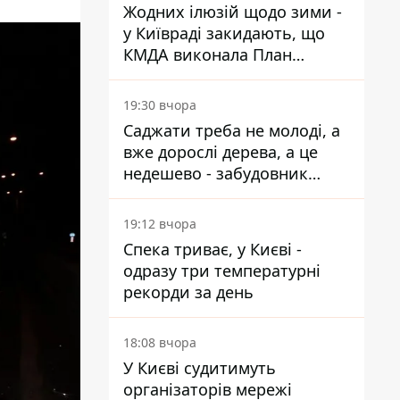
Жодних ілюзій щодо зими -
у Київраді закидають, що
КМДА виконала План
стійкості на 20%
19:30 вчора
Саджати треба не молоді, а
вже дорослі дерева, а це
недешево - забудовник
Ніконов
19:12 вчора
Спека триває, у Києві -
одразу три температурні
рекорди за день
18:08 вчора
У Києві судитимуть
організаторів мережі