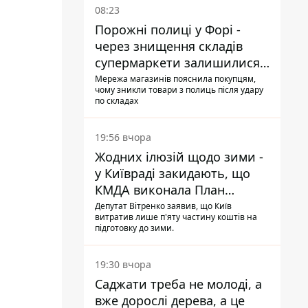
08:23
Порожні полиці у Форі -
через знищення складів
супермаркети залишилися
без асортименту
Мережа магазинів пояснила покупцям,
чому зникли товари з полиць після удару
по складах
19:56 вчора
Жодних ілюзій щодо зими -
у Київраді закидають, що
КМДА виконала План
стійкості на 20%
Депутат Вітренко заявив, що Київ
витратив лише п'яту частину коштів на
підготовку до зими.
19:30 вчора
Саджати треба не молоді, а
вже дорослі дерева, а це