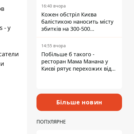
16:40 вчора
ов
Кожен обстріл Києва
балістикою наносить місту
 - у
збитків на 300-500
мільйонів - Петро
Пантелеєв
14:55 вчора
сатели
Побільше б такого -
ресторан Мама Манана у
ии
Києві рятує перехожих від
спеки
Більше новин
ПОПУЛЯРНЕ