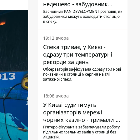
недешево - забудовник
Ніконов
Засновник KAN DEVELOPMENT розповів, як
забудовники можуть охолодити столицю
в спеку.
19:12 вчора
Спека триває, у Києві -
одразу три температурні
рекорди за день
Обсерваторія зафіксувала одразу три нові
показники в столиці 6 серпня на тлі
затяжної спеки.
18:08 вчора
У Києві судитимуть
організаторів мережі
чорних казино - тримали 39
закладів
П'ятеро фігурантів забезпечували роботу
підпільних гральних залів у столиці без
ліцензій.