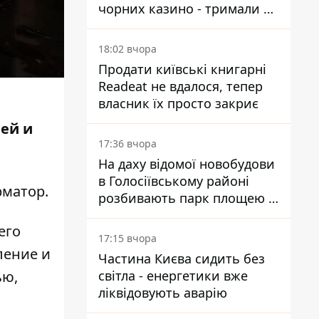
чорних казино - тримали 39
закладів
18:02 вчора
Продати київські книгарні
Readeat не вдалося, тепер
власник їх просто закриє
ей и
17:36 вчора
На даху відомої новобудови
в Голосіївському районі
матор
.
розбивають парк площею в
гектар
его
17:15 вчора
ление и
Частина Києва сидить без
світла - енергетики вже
ью,
ліквідовують аварію