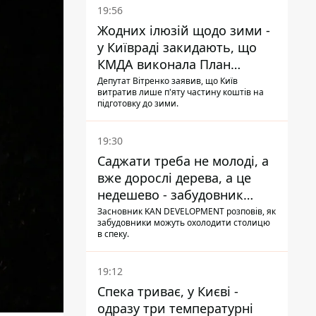
19:56
Жодних ілюзій щодо зими -
у Київраді закидають, що
КМДА виконала План
стійкості на 20%
Депутат Вітренко заявив, що Київ
витратив лише п'яту частину коштів на
підготовку до зими.
19:30
Саджати треба не молоді, а
вже дорослі дерева, а це
недешево - забудовник
Ніконов
Засновник KAN DEVELOPMENT розповів, як
забудовники можуть охолодити столицю
в спеку.
19:12
Спека триває, у Києві -
одразу три температурні