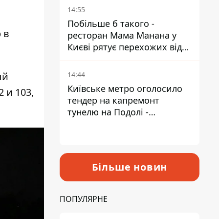
Пантелеєв
14:55
Побільше б такого -
 в
ресторан Мама Манана у
Києві рятує перехожих від
спеки
ый
14:44
Київське метро оголосило
 и 103,
тендер на капремонт
тунелю на Подолі -
триватиме майже два роки
Більше новин
ПОПУЛЯРНЕ