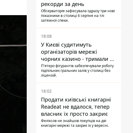
рекорди за день
Обсерваторія зафіксувала одразу три нові
показники в столиці 6 серпня на тлі
затяжної спеки.
18:08
У Києві судитимуть
організаторів мережі
чорних казино - тримали 39
закладів
П'ятеро фігурантів забезпечували роботу
підпільних гральних залів у столиці без
ліцензій.
18:02
Продати київські книгарні
Readeat не вдалося, тепер
власник їх просто закриє
Феліксов не знайшов покупців на дві
книгарні мережі та закриє їх у вересні.