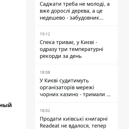
Саджати треба не молоді, а
вже дорослі дерева, а це
недешево - забудовник
Ніконов
19:12
Спека триває, у Києві -
одразу три температурні
рекорди за день
18:08
У Києві судитимуть
організаторів мережі
чорних казино - тримали 39
"
закладів
нный
18:02
Продати київські книгарні
Readeat не вдалося, тепер