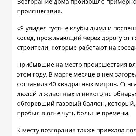
Возгорание дома произошло примерно 
происшествия.
«Я увидел густые клубы дыма и поспе
сосед, проживающий через дорогу от 
строители, которые работают на соседн
Прибывшие на место происшествия вла
этом году. В марте месяце в нем заго
составила 40 квадратных метров. Спас
людей и животных и никого не обнар
обгоревший газовый баллон, который, 
пробыл в огне чуть больше времени.
К месту возгорания также приехала пол