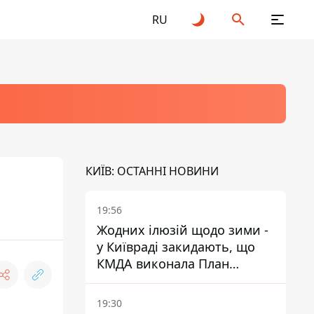
RU
КИЇВ: ОСТАННІ НОВИНИ
19:56
Жодних ілюзій щодо зими -
у Київраді закидають, що
КМДА виконала План
стійкості на 20%
19:30