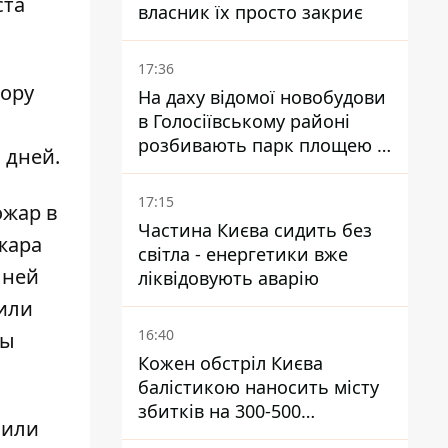
ста
власник їх просто закриє
17:36
тору
На даху відомої новобудови
в Голосіївському районі
розбивають парк площею в
 дней.
гектар
17:15
ожар в
Частина Києва сидить без
жара
світла - енергетики вже
 ней
ліквідовують аварію
или
16:40
бы
Кожен обстріл Києва
балістикою наносить місту
збитків на 300-500
 или
мільйонів - Петро