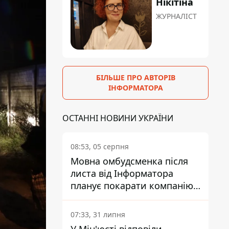
Нікітіна
ЖУРНАЛІСТ
БІЛЬШЕ ПРО АВТОРІВ
ІНФОРМАТОРА
ОСТАННІ НОВИНИ УКРАЇНИ
08:53, 05 серпня
Мовна омбудсменка після
листа від Інформатора
планує покарати компанію-
підрядника ПриватБанку
07:33, 31 липня