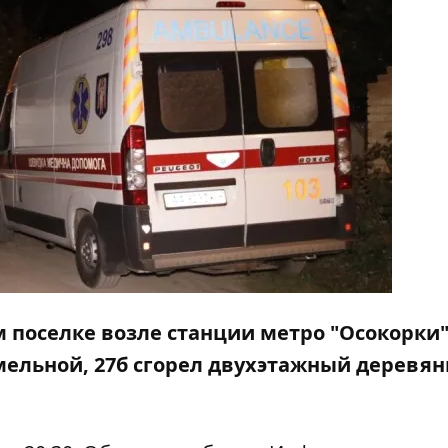
ом поселке возле станции метро "Осокорки
мельной, 27б сгорел двухэтажный деревя