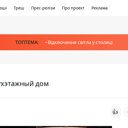
оші
Треш
Прес-релізи
Про проект
Реклама
ТОПТЕМА:
Відключення світла у столиці
вухэтажный дом
👍