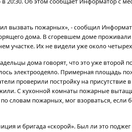
в 20:30. Об этом сообщает
Информатор
с ме
шил вызвать пожарных», - сообщил Информа
горящего дома. В сгоревшем доме проживали
ем участке. Их не видели уже около четырех
дельцы дома говорят, что это уже второй п
релось электроодеяло. Примерная площадь по
атели проверили постройку на присутствие в
ужили. С кухонной комнаты пожарные вытащ
по словам пожарных, мог взорваться, если 
иция и бригада «скорой». Был ли это поджег