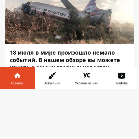
18 июля в мире произошло немало
событий. В нашем обзоре вы можете
узнать о самых главных новостях.
Если у вас нет времени листать новостные
Головна
Актуально
Україна на часі
Youtube
ленты, вы можете прочесть нашу
традиционную ежедневную подборку.
Інформатор у
Завантажити
Специально для
телефоні
👉
этого
Информатор
подготовил ТОП
новостей дня.
ЕВРОКОМИССИЯ ОШТРАФОВАЛА
GOOGLE НА РЕКОРДНУЮ СУММУ