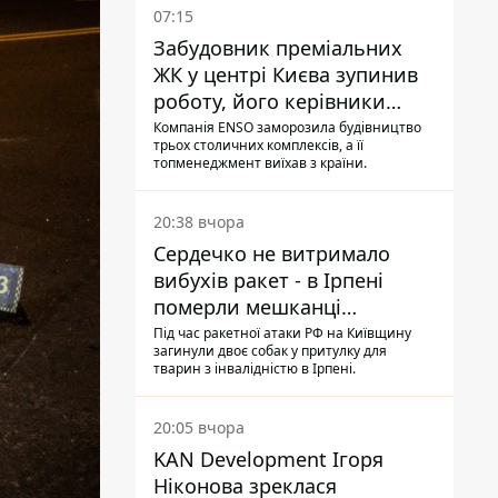
07:15
Забудовник преміальних
ЖК у центрі Києва зупинив
роботу, його керівники
втекли з України - Bihus.info
Компанія ENSO заморозила будівництво
трьох столичних комплексів, а її
топменеджмент виїхав з країни.
20:38 вчора
Сердечко не витримало
вибухів ракет - в Ірпені
померли мешканці
притулку для собак з
Під час ракетної атаки РФ на Київщину
загинули двоє собак у притулку для
інвалідністю
тварин з інвалідністю в Ірпені.
20:05 вчора
KAN Development Ігоря
Ніконова зреклася