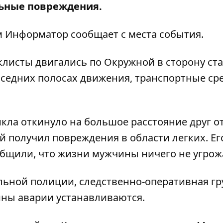
ьные повреждения.
м
Информатор
сообщает с места события.
листы двигались по Окружной в сторону ст
оседних полосах движения, транспортные ср
кла откинуло на большое расстояние друг от
 получил повреждения в области легких. Ег
бщили, что жизни мужчины ничего не угрож
льной полиции, следственно-оперативная гр
ины аварии устанавливаются.