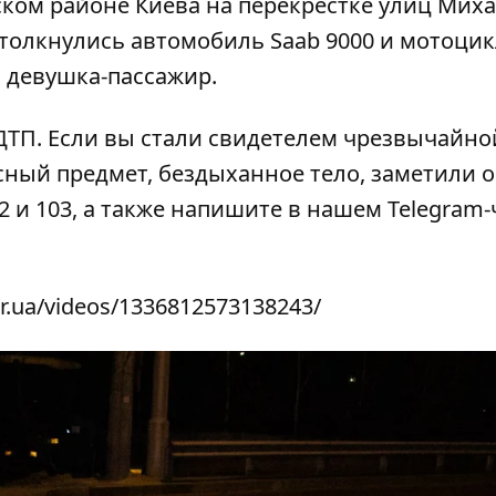
вском районе Киева на перекрестке улиц Мих
толкнулись автомобиль Saab 9000 и мотоци
а девушка-пассажир.
 ДТП
. Если вы стали свидетелем чрезвычайно
сный предмет, бездыханное тело, заметили 
2 и 103, а также напишите в нашем Telegram-
r.ua/videos/1336812573138243/