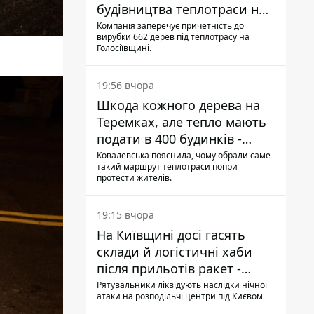
будівництва теплотраси на
Теремках
Компанія заперечує причетність до
вирубки 662 дерев під теплотрасу на
Голосіївщині.
19:56 вчора
Шкода кожного дерева на
Теремках, але тепло мають
подати в 400 будинків -
депутатка Київради
Ковалевська пояснила, чому обрали саме
такий маршрут теплотраси попри
протести жителів.
19:15 вчора
На Київщині досі гасять
склади й логістичні хаби
після прильотів ракет -
ДСНС
Рятувальники ліквідують наслідки нічної
атаки на розподільчі центри під Києвом