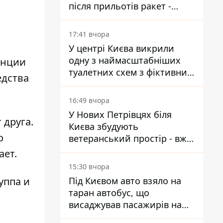
після прильотів ракет -
ДСНС
17:41 вчора
У центрі Києва викрили
одну з наймасштабніших
анции
туалетних схем з фіктивним
едства
будинком
16:49 вчора
У Нових Петрівцях біля
 друга.
Києва збудують
о
ветеранський простір - вже
знайшли проєктанта
ает.
15:30 вчора
уппа и
Під Києвом авто взяло на
таран автобус, що
висаджував пасажирів на
зупинці - пасажирка в