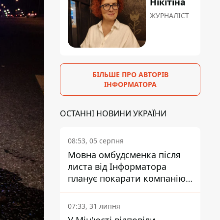
Нікітіна
ЖУРНАЛІСТ
БІЛЬШЕ ПРО АВТОРІВ
ІНФОРМАТОРА
ОСТАННІ НОВИНИ УКРАЇНИ
08:53, 05 серпня
Мовна омбудсменка після
листа від Інформатора
планує покарати компанію-
підрядника ПриватБанку
07:33, 31 липня