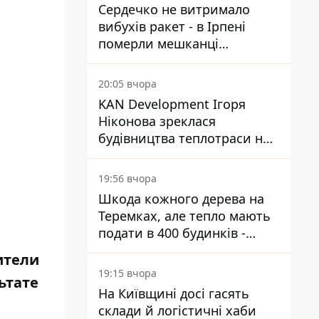
Сердечко не витримало
вибухів ракет - в Ірпені
померли мешканці
притулку для собак з
інвалідністю
20:05 вчора
KAN Development Ігоря
Ніконова зреклася
будівництва теплотраси на
Теремках
19:56 вчора
Шкода кожного дерева на
Теремках, але тепло мають
подати в 400 будинків -
депутатка Київради
ители
19:15 вчора
ьтате
На Київщині досі гасять
склади й логістичні хаби