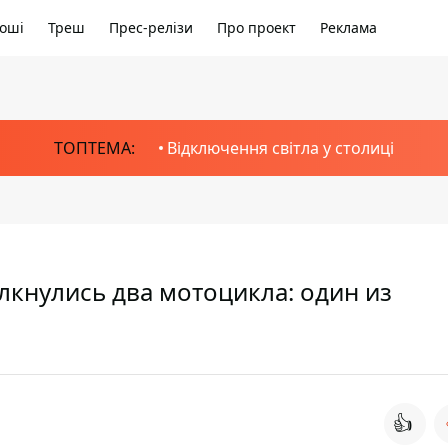
оші
Треш
Прес-релізи
Про проект
Реклама
ТОПТЕМА:
Відключення світла у столиці
лкнулись два мотоцикла: один из
👍