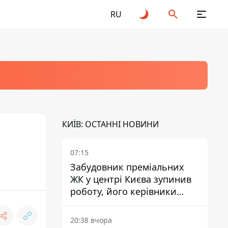
RU
КИЇВ: ОСТАННІ НОВИНИ
07:15
Забудовник преміальних
ЖК у центрі Києва зупинив
роботу, його керівники
втекли з України - Bihus.info
20:38 вчора