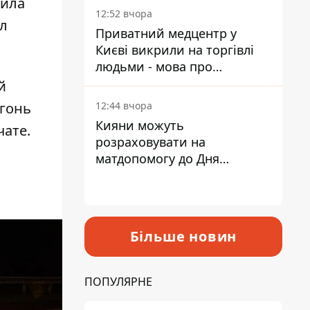
аила
лікарні
12:52 вчора
кл
Приватний медцентр у
Києві викрили на торгівлі
людьми - мова про
сурогатне материнство
й
огонь
12:44 вчора
Кияни можуть
чате.
розраховувати на
матдопомогу до Дня
незалежності - кому її
дадуть
Більше новин
ПОПУЛЯРНЕ