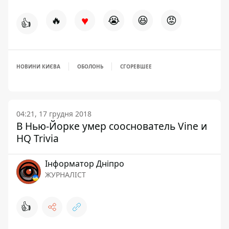
♥
🔥
😭
😆
😡
👍
НОВИНИ КИЄВА
ОБОЛОНЬ
СГОРЕВШЕЕ
04:21, 17 грудня 2018
В Нью-Йорке умер сооснователь Vine и
HQ Trivia
Інформатор Дніпро
ЖУРНАЛІСТ
👍