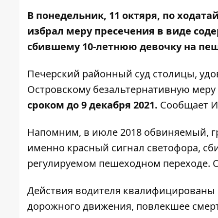
В понедельник, 11 октяря, по ходата
избрал меру пресечения в виде сод
сбившему 10-летнюю девочку на пе
Печерский районный суд столицы, удо
Островскому безальтернативную меру
сроком до 9 декабря 2021.
Сообщает
И
Напомним, в июле 2018 обвиняемый, г
именно красный сигнал светофора,
сб
регулируемом пешеходном переходе
.
Действия водителя квалифицированы по
дорожного движения, повлекшее смерть 