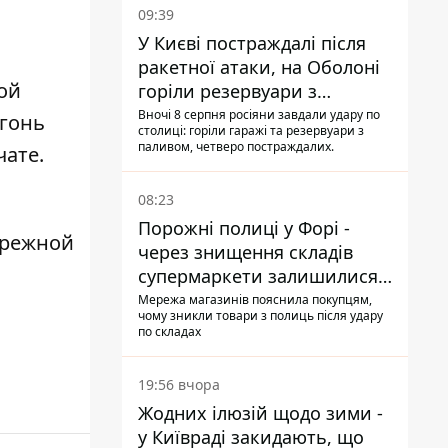
09:39
У Києві постраждалі після
ракетної атаки, на Оболоні
ой
горіли резервуари з
паливом
Вночі 8 серпня росіяни завдали удару по
огонь
столиці: горіли гаражі та резервуари з
паливом, четверо постраждалих.
чате.
08:23
Порожні полиці у Форі -
ережной
через знищення складів
супермаркети залишилися
без асортименту
Мережа магазинів пояснила покупцям,
чому зникли товари з полиць після удару
по складах
19:56 вчора
Жодних ілюзій щодо зими -
у Київраді закидають, що