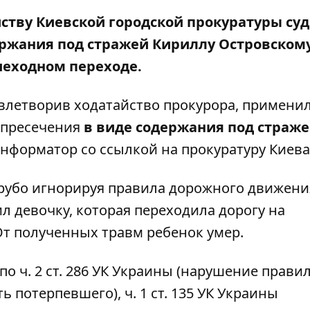
йству Киевской городской прокуратуры суд
ержания под стражей Кириллу Островскому
шеходном переходе
.
влетворив ходатайство прокурора, применил
 пресечения
в виде содержания под страж
нформатор
со ссылкой на прокуратуру Киева
рубо игнорируя правила дорожного движения
ил девочку, которая переходила дорогу на
 От полученных травм ребенок умер.
 ч. 2 ст. 286 УК Украины (нарушение прави
потерпевшего), ч. 1 ст. 135 УК Украины