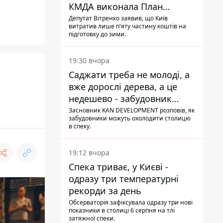
КМДА виконала План
стійкості на 20%
Депутат Вітренко заявив, що Київ
витратив лише п'яту частину коштів на
підготовку до зими.
19:30 вчора
Саджати треба не молоді, а
вже дорослі дерева, а це
недешево - забудовник
Ніконов
Засновник KAN DEVELOPMENT розповів, як
забудовники можуть охолодити столицю
в спеку.
19:12 вчора
Спека триває, у Києві -
одразу три температурні
рекорди за день
Обсерваторія зафіксувала одразу три нові
показники в столиці 6 серпня на тлі
затяжної спеки.