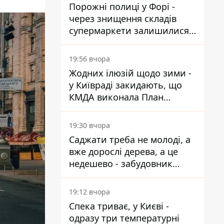
Порожні полиці у Форі -
через знищення складів
супермаркети залишилися
без асортименту
19:56 вчора
Жодних ілюзій щодо зими -
у Київраді закидають, що
КМДА виконала План
стійкості на 20%
19:30 вчора
Саджати треба не молоді, а
вже дорослі дерева, а це
недешево - забудовник
Ніконов
19:12 вчора
Спека триває, у Києві -
одразу три температурні