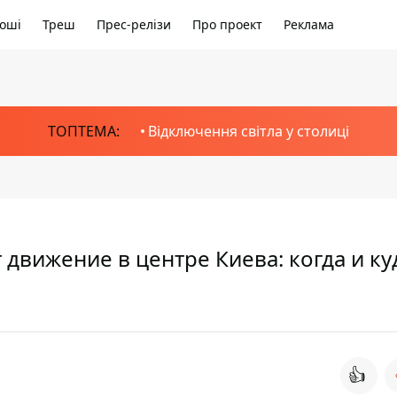
оші
Треш
Прес-релізи
Про проект
Реклама
ТОПТЕМА:
Відключення світла у столиці
движение в центре Киева: когда и ку
👍