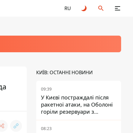
RU
КИЇВ: ОСТАННІ НОВИНИ
да
09:39
У Києві постраждалі після
ракетної атаки, на Оболоні
горіли резервуари з
паливом
08:23