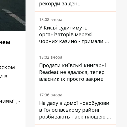
рекорди за день
18:08 вчора
У Києві судитимуть
організаторів мережі
чорних казино - тримали 39
нием
закладів
18:02 вчора
Продати київські книгарні
ирском
Readeat не вдалося, тепер
и в
власник їх просто закриє
17:36 вчора
иям", -
На даху відомої новобудови
в Голосіївському районі
розбивають парк площею в
гектар