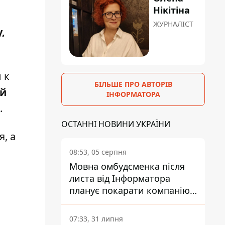
Нікітіна
ЖУРНАЛІСТ
,
 к
БІЛЬШЕ ПРО АВТОРІВ
ей
ІНФОРМАТОРА
.
ОСТАННІ НОВИНИ УКРАЇНИ
, а
08:53, 05 серпня
Мовна омбудсменка після
листа від Інформатора
планує покарати компанію-
л
підрядника ПриватБанку
07:33, 31 липня