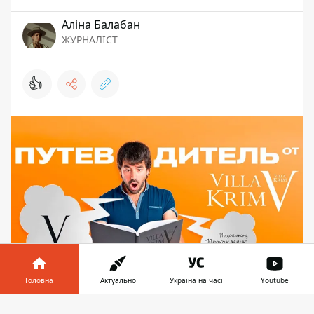
Аліна Балабан
ЖУРНАЛІСТ
👍
Головна
Актуально
Україна на часі
Youtube
В одно мгновение Мир изменился и этот
Інформатор у