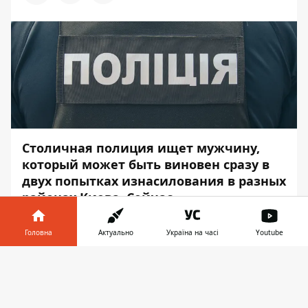
Столичная полиция ищет мужчину,
который может быть виновен сразу в
двух попытках изнасилования в разных
районах Киева. Сейчас
правоохранители обратились за
помощью к жителям столицы.
Головна
Актуально
Україна на часі
Youtube
Подозреваемый действовал в
Інформатор у
Шевченковском и Оболонском районах.
Завантажити
телефоні
👉
Свои преступления злоумышленник
совершал в начале и конце июля. Об этом