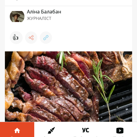
Аліна Балабан
ЖУРНАЛІСТ
👍
В Киеве к условиям карантина