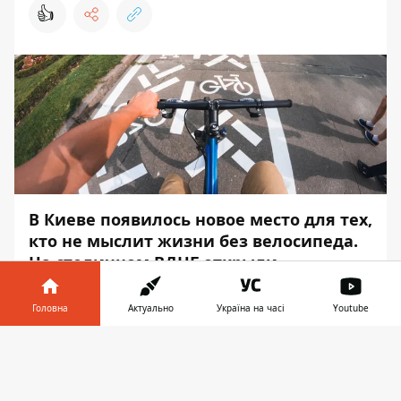
👍
В Киеве появилось новое место для тех,
кто не мыслит жизни без велосипеда.
На столичном ВДНГ открыли
обновленные велодорожки.
Головна
Актуально
Україна на часі
Youtube
Теперь здесь можно прокатиться с
ветерком по специально оборудованным
Інформатор у
Завантажити
дорожкам, насладиться красотой природы
телефоні
👉
и просто круто провести время с