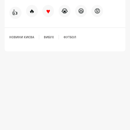
♥
🔥
😭
😆
😡
👍
НОВИНИ КИЄВА
ВИБУХ
ФУТБОЛ