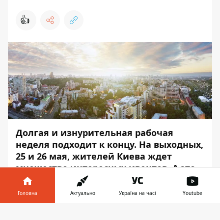
👍
Долгая и изнурительная рабочая
неделя подходит к концу. На выходных,
25 и 26 мая, жителей Киева ждет
множество интересных ивентов. А это
значит, что всех вновь начинает
заботить вопрос погоды — удастся ли
Головна
Актуально
Україна на часі
Youtube
понежиться под солнцем в парке или
Інформатор у
же стоит запастись вкусняшками и не
Завантажити