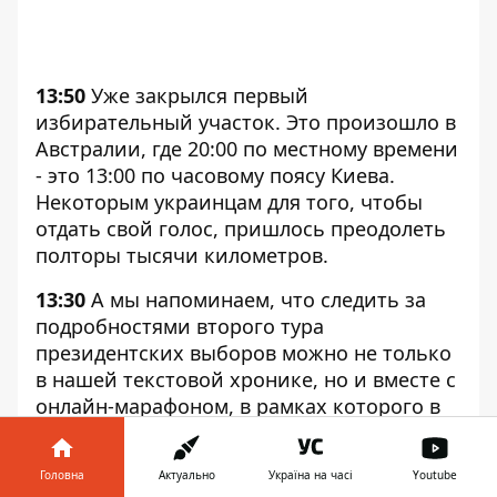
13:50
Уже закрылся первый
избирательный участок. Это произошло в
Австралии, где 20:00 по местному времени
- это 13:00 по часовому поясу Киева.
Некоторым украинцам для того, чтобы
отдать свой голос, пришлось преодолеть
полторы тысячи километров.
13:30
А мы напоминаем, что следить за
подробностями второго тура
президентских выборов можно не только
в нашей текстовой хронике, но и вместе с
онлайн-марафоном, в рамках которого в
гостях у медиа-центра Информатор
собираются эксперты в самых разных
Головна
Актуально
Україна на часі
Youtube
сферах.