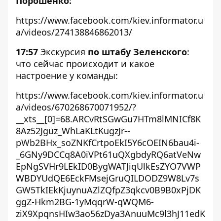
Порошенко:
https://www.facebook.com/kiev.informator.u
a/videos/274138846862013/
17:57
Экскурсия
по штабу Зеленского
:
что сейчас происходит и какое
настроение у команды:
https://www.facebook.com/kiev.informator.u
a/videos/670268670071952/?
__xts__[0]=68.ARCvRtSGwGu7HTm8lMNICf8K
8Az52Jguz_WhLaKLtKugzJr--
pWb2BHx_soZNKfCrtpoEkI5Y6cOEIN6bau4i-
_6GNy9DCCq8A0iVPt61uQXgbdyRQ6atVeNw
EpNgSVHr9LEkID0BygWATJiqUlkEsZYO7VWP
WBDYUdQE6EckFMsejGruQILDODZ9W8Lv7s
GW5TkIEkKjuynuAZlZQfpZ3qkcv0B9B0xPjDK
ggZ-Hkm2BG-1yMqqrW-qWQM6-
ziX9XpqnsHIw3ao56zDya3AnuuMc9l3hJ11edK