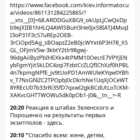
https://www.facebook.com/kiev.informator.u
a/videos/861131284225865/?
__xts__[0]=68.ARDDGuXBG9_okUpLjCwQxDp
b9ejXIIB1hHLQ4AWlSBuH3He0jxS8IATJ4MsqI
I3oP31F3c57uREp2OEB-
3rCiOpd5Ag_sBOapzZ2eB0jcWYxt6P3H78_XS
GL_OFjmV5w-3kbtY2tlr98gwj-
96dgAiiByzPbIHEXkx4tPMM10OecrE7VPYjEN
ybFgmYjit5kLDC4zqi7FzbtCrZLQfIChXzf0ltPBL
4n7kpmgNPfE_jv9tUoPD1AmWUleKYqw0YBh
v_T7NsGf4ZC2TPOpbJ0cDkrhNe1UqXjOCeWT
8YREcU07b33rRi35fD7qxwl2gkBCdUtLoTcKM-
XAKvcGHTTWOWuSdk0pOb1-J0&__tn__=-R
20:20
Реакция в штабах Зеленского и
Порошенко на результаты первых
экзитполов -
здесь
.
20:10 "
Спасибо всем: жене, детям,