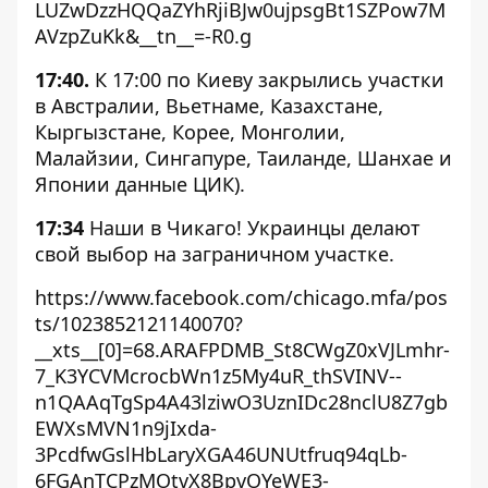
LUZwDzzHQQaZYhRjiBJw0ujpsgBt1SZPow7M
AVzpZuKk&__tn__=-R0.g
17:40.
К 17:00 по Киеву закрылись участки
в Австралии, Вьетнаме, Казахстане,
Кыргызстане, Корее, Монголии,
Малайзии, Сингапуре, Таиланде, Шанхае и
Японии данные ЦИК).
17:34
Наши в Чикаго! Украинцы делают
свой выбор на заграничном участке.
https://www.facebook.com/chicago.mfa/pos
ts/1023852121140070?
__xts__[0]=68.ARAFPDMB_St8CWgZ0xVJLmhr-
7_K3YCVMcrocbWn1z5My4uR_thSVINV--
n1QAAqTgSp4A43lziwO3UznIDc28nclU8Z7gb
EWXsMVN1n9jIxda-
3PcdfwGslHbLaryXGA46UNUtfruq94qLb-
6FGAnTCPzMOtvX8BpvOYeWE3-