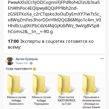
PwwAXlsICchJODCxgnniFJFPdRoh42lzUb3sa5
EhWhPoc4EQlpwy8QQiPP9bh2nd-
zG5lEFXoXa_c2rCTqsko3oOuDyEmXY7iw7s5c_
x8WqZmFes3horDDrH9d2QG86M6jo1c4m_V0
HhdIcLuJ0ttPbCdzX4NJGjKzbfWz_9wVg8VSp8
hComs2&__tn__=-R0.g
17:00
Эксперты в соцсетях готовятся ко
всему: