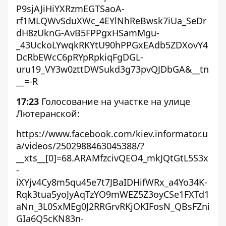
P9sjAJiHiYXRzmEGTSaoA-
rf1MLQWvSduXWc_4EYlNhReBwsk7iUa_SeDr
dH8zUknG-AvB5FPPgxHSamMgu-
_43UckoLYwqkRKYtU90hPPGxEAdb5ZDXovY4
DcRbEWcC6pRYpRpkiqFgDGL-
uru19_VY3w0zttDWSukd3g73pvQJDbGA&__tn
__=-R
17:23
Голосование на участке на улице
Лютеранской:
https://www.facebook.com/kiev.informator.u
a/videos/2502988463045388/?
__xts__[0]=68.ARAMfzcivQEO4_mkJQtGtL5S3x
-
iXYjv4Cy8m5qu45e7t7JBaIDHifWRx_a4Yo34K-
Rqk3tua5yoJyAqTzYO9mWEZ5Z3oyCSe1FXTd1
aNn_3L0SxMEg0J2RRGrvRKjOKIFosN_QBsFZni
GIa6Q5cKN83n-