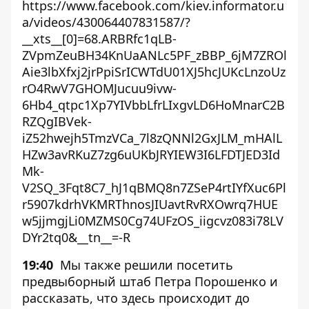
https://www.facebook.com/kiev.informator.u
a/videos/430064407831587/?
__xts__[0]=68.ARBRfc1qLB-
ZVpmZeuBH34KnUaANLc5PF_zBBP_6jM7ZROl
Aie3lbXfxj2jrPpiSrICWTdU01XJ5hcJUKcLnzoUz
rO4RwV7GHOMJucuu9ivw-
6Hb4_qtpc1Xp7YIVbbLfrLIxgvLD6HoMnarC2B
RZQgIBVek-
iZ52hwejh5TmzVCa_7l8zQNNl2GxJLM_mHAlL
HZw3avRKuZ7zg6uUKbJRYIEW3I6LFDTJED3Id
Mk-
V2SQ_3Fqt8C7_hJ1qBMQ8n7ZSeP4rtIYfXuc6Pl
r5907kdrhVKMRThnosJIUavtRvRXOwrq7HUE
w5jjmgjLi0MZMS0Cg74UFzOS_iigcvz083i78LV
DYr2tq0&__tn__=-R
19:40
Мы также решили посетить
предвыборный штаб Петра Порошенко
и
рассказать, что здесь происходит до