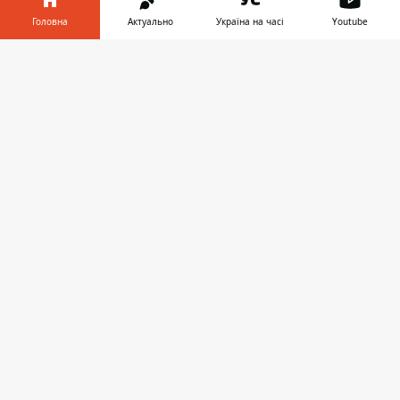
♥
Головна
Актуально
Україна на часі
Youtube
🔥
😭
😆
😡
👍
Інформатор у
Завантажити
телефоні
👉
НОВИНИ КИЄВА
ЕПІДЕМІЯ
ДИФТЕРИЯ
ЗАПРОПОНУВАТИ НОВИНУ
Головна
Про проєкт