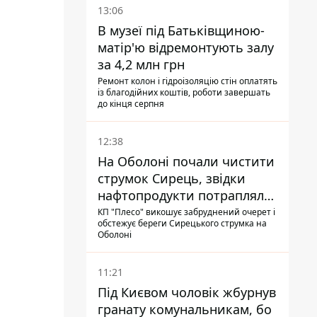
13:06
В музеї під Батьківщиною-
матір'ю відремонтують залу
за 4,2 млн грн
Ремонт колон і гідроізоляцію стін оплатять
із благодійних коштів, роботи завершать
до кінця серпня
12:38
На Оболоні почали чистити
струмок Сирець, звідки
нафтопродукти потрапляли
до озер
КП "Плесо" викошує забруднений очерет і
обстежує береги Сирецького струмка на
Оболоні
11:21
Під Києвом чоловік жбурнув
гранату комунальникам, бо