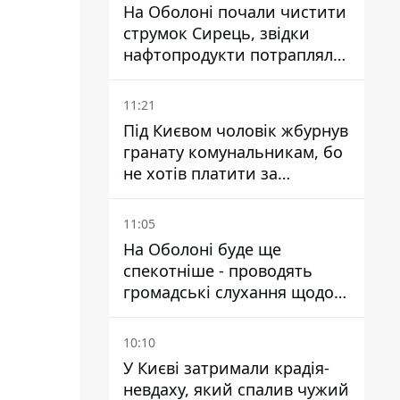
На Оболоні почали чистити
струмок Сирець, звідки
нафтопродукти потрапляли
до озер
11:21
Під Києвом чоловік жбурнув
гранату комунальникам, бо
не хотів платити за
квитанціями
11:05
На Оболоні буде ще
спекотніше - проводять
громадські слухання щодо
храму УГКЦ на Північній
10:10
У Києві затримали крадія-
невдаху, який спалив чужий