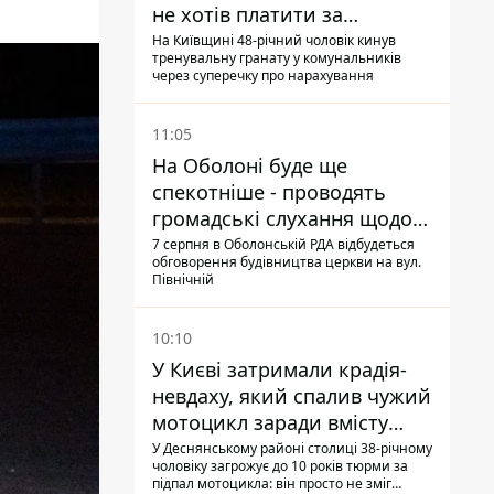
не хотів платити за
квитанціями
На Київщині 48-річний чоловік кинув
тренувальну гранату у комунальників
через суперечку про нарахування
11:05
На Оболоні буде ще
спекотніше - проводять
громадські слухання щодо
храму УГКЦ на Північній
7 серпня в Оболонській РДА відбудеться
обговорення будівництва церкви на вул.
Північній
10:10
У Києві затримали крадія-
невдаху, який спалив чужий
мотоцикл заради вмісту
багажника
У Деснянському районі столиці 38-річному
чоловіку загрожує до 10 років тюрми за
підпал мотоцикла: він просто не зміг