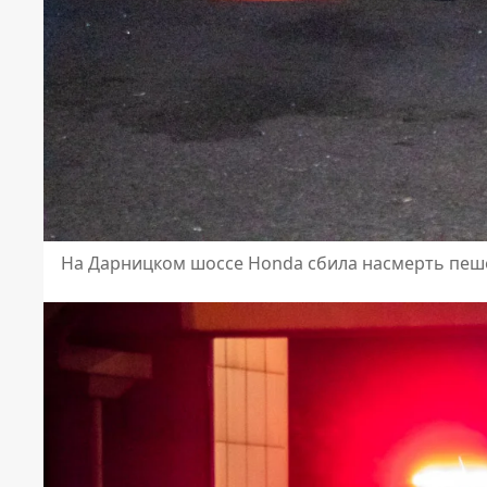
На Дарницком шоссе Honda сбила насмерть пеш