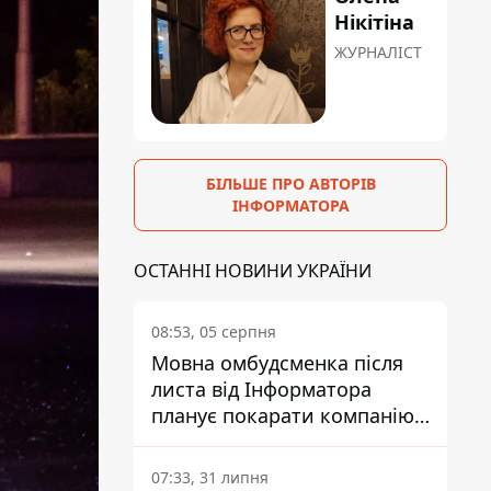
Нікітіна
ЖУРНАЛІСТ
БІЛЬШЕ ПРО АВТОРІВ
ІНФОРМАТОРА
ОСТАННІ НОВИНИ УКРАЇНИ
08:53, 05 серпня
Мовна омбудсменка після
листа від Інформатора
планує покарати компанію-
підрядника ПриватБанку
07:33, 31 липня