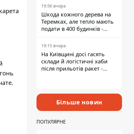
19:56 вчора
карета
Шкода кожного дерева на
Теремках, але тепло мають
подати в 400 будинків -
депутатка Київради
19:15 вчора
На Київщині досі гасять
склади й логістичні хаби
й
після прильотів ракет -
огонь
ДСНС
чате.
Більше новин
ПОПУЛЯРНЕ