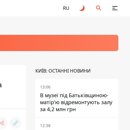
RU
КИЇВ: ОСТАННІ НОВИНИ
а
13:06
В музеї під Батьківщиною-
матір'ю відремонтують залу
за 4,2 млн грн
12:38