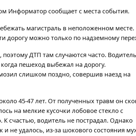
том
Информатор
сообщает с места события.
ебежать магистраль в неположенном месте.
ти дорогу можно только по надземному пере
 поэтому ДТП там случаются часто. Водител
 когда пешеход выбежал на дорогу.
мозил слишком поздно, совершив наезд на
коло 45-47 лет. От полученных травм он ско
лось на мелкие кусочки лобовое стекло с
. К счастью, водитель не пострадал. Однако
к и не удалось, из-за шокового состояния м