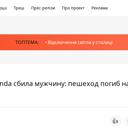
оші
Треш
Прес-релізи
Про проект
Реклама
ТОПТЕМА:
Відключення світла у столиці
nda сбила мужчину: пешеход погиб н
👍