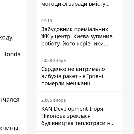
мотоцикл заради вмісту
багажника
07:15
Забудовник преміальних
ЖК у центрі Києва зупинив
ходу.
роботу, його керівники
втекли з України - Bihus.info
ь Honda
20:38 вчора
Сердечко не витримало
вибухів ракет - в Ірпені
померли мешканці
притулку для собак з
інвалідністю
нчался
20:05 вчора
KAN Development Ігоря
Ніконова зреклася
будівництва теплотраси на
ужчины.
Теремках