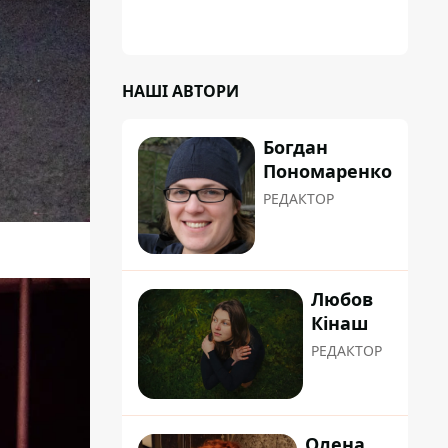
зламати замок, і підпалив транспорт зі
злості
НАШІ АВТОРИ
Богдан
Пономаренко
РЕДАКТОР
Любов
Кінаш
РЕДАКТОР
Олена