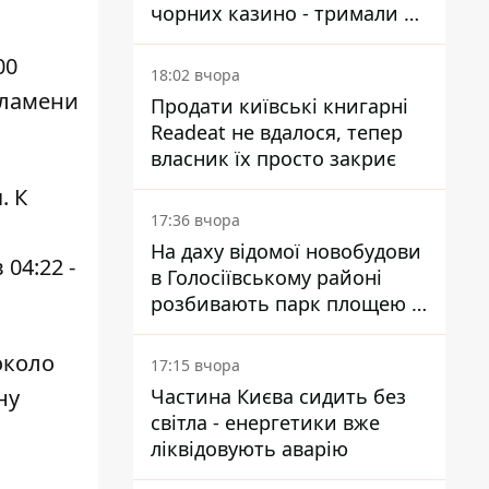
чорних казино - тримали 39
закладів
00
18:02 вчора
пламени
Продати київські книгарні
Readeat не вдалося, тепер
власник їх просто закриє
. К
17:36 вчора
На даху відомої новобудови
04:22 -
в Голосіївському районі
розбивають парк площею в
гектар
около
17:15 вчора
ну
Частина Києва сидить без
світла - енергетики вже
ліквідовують аварію