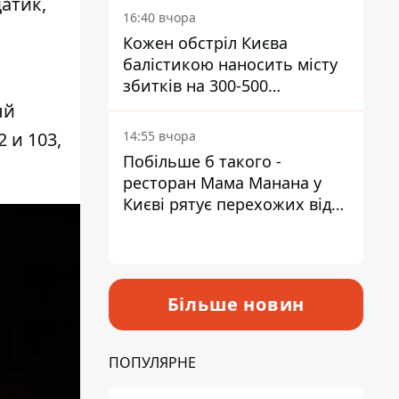
атик,
16:40 вчора
Кожен обстріл Києва
балістикою наносить місту
збитків на 300-500
мільйонів - Петро
ый
Пантелеєв
 и 103,
14:55 вчора
Побільше б такого -
ресторан Мама Манана у
Києві рятує перехожих від
спеки
Більше новин
ПОПУЛЯРНЕ