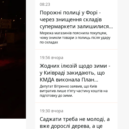
08:23
Порожні полиці у Форі -
через знищення складів
супермаркети залишилися
без асортименту
Мережа магазинів пояснила покупцям,
чому зникли товари з полиць після удару
по складах
19:56 вчора
Жодних ілюзій щодо зими -
у Київраді закидають, що
КМДА виконала План
стійкості на 20%
Депутат Вітренко заявив, що Київ
витратив лише п'яту частину коштів на
підготовку до зими.
19:30 вчора
Саджати треба не молоді, а
вже дорослі дерева, а це