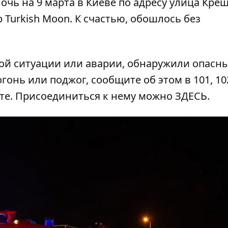
очь на 9 марта в Киеве по
адресу улица Крещ
р Turkish Moon. К счастью, обошлось без
ой ситуации или аварии, обнаружили опасн
гонь или поджог, сообщите об этом в 101, 102
ате. Присоединиться к нему можно
ЗДЕСЬ
.