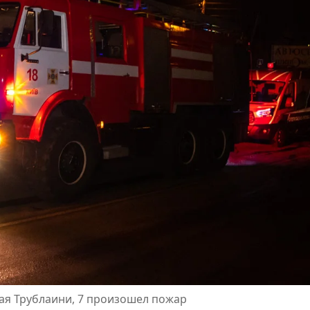
лая Трублаини, 7 произошел пожар