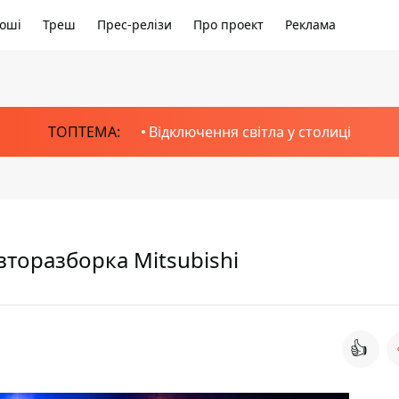
оші
Треш
Прес-релізи
Про проект
Реклама
ТОПТЕМА:
Відключення світла у столиці
вторазборка Mitsubishi
👍