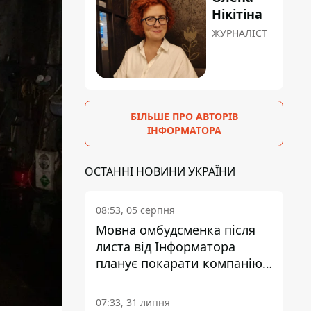
Нікітіна
ЖУРНАЛІСТ
БІЛЬШЕ ПРО АВТОРІВ
ІНФОРМАТОРА
ОСТАННІ НОВИНИ УКРАЇНИ
08:53, 05 серпня
Мовна омбудсменка після
листа від Інформатора
планує покарати компанію-
підрядника ПриватБанку
07:33, 31 липня