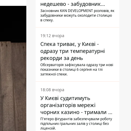
недешево - забудовник
Ніконов
Засновник KAN DEVELOPMENT розповів, як
забудовники можуть охолодити столицю
в спеку.
19:12 вчора
Спека триває, у Києві -
одразу три температурні
рекорди за день
Обсерваторія зафіксувала одразу три нові
показники в столиці 6 серпня на тлі
затяжної спеки.
18:08 вчора
У Києві судитимуть
організаторів мережі
чорних казино - тримали 39
закладів
П'ятеро фігурантів забезпечували роботу
підпільних гральних залів у столиці без
ліцензій.