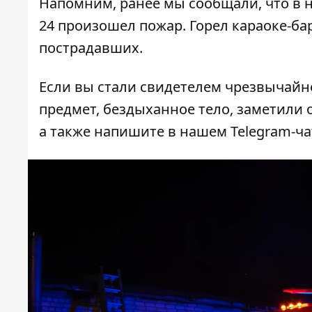
Напомним, ранее мы сообщали, что в н
24 произошел пожар
. Горел караоке-ба
пострадавших.
Если вы стали свидетелем чрезвычайн
предмет, бездыханное тело, заметили о
а также напишите в нашем Telegram-ч