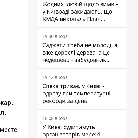
Жодних ілюзій щодо зими -
у Київраді закидають, що
КМДА виконала План
стійкості на 20%
19:30 вчора
Саджати треба не молоді, а
вже дорослі дерева, а це
недешево - забудовник
Ніконов
19:12 вчора
Спека триває, у Києві -
одразу три температурні
рекорди за день
жар.
л.
18:08 вчора
У Києві судитимуть
 месте
організаторів мережі