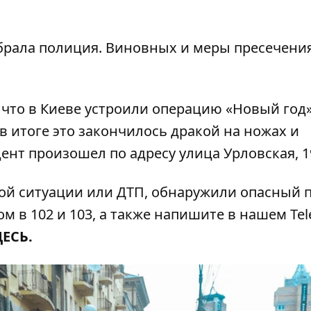
брала полиция. Виновных и меры пресечени
 что в Киеве
устроили операцию «Новый год
в итоге это закончилось дракой на ножах и
дент произошел по адресу улица Урловская, 1
ой ситуации или ДТП, обнаружили опасный 
м в 102 и 103, а также напишите в нашем Tel
ДЕСЬ
.