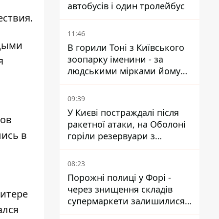
автобусів і один тролейбус
ествия.
11:46
одыми
В горили Тоні з Київського
зоопарку іменини - за
я
людськими мірками йому
вже понад 90 років
09:39
У Києві постраждалі після
ков
ракетної атаки, на Оболоні
лись в
горіли резервуари з
паливом
08:23
Порожні полиці у Форі -
через знищення складів
витере
супермаркети залишилися
ался
без асортименту