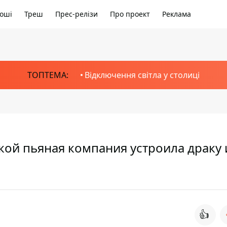
оші
Треш
Прес-релізи
Про проект
Реклама
ТОПТЕМА:
Відключення світла у столиці
кой пьяная компания устроила драку 
👍