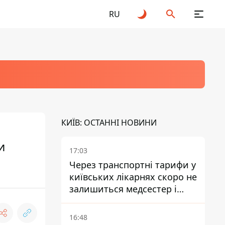
RU
КИЇВ: ОСТАННІ НОВИНИ
и
17:03
Через транспортні тарифи у
київських лікарнях скоро не
залишиться медсестер і
санітарок - професор
Голубовська
16:48