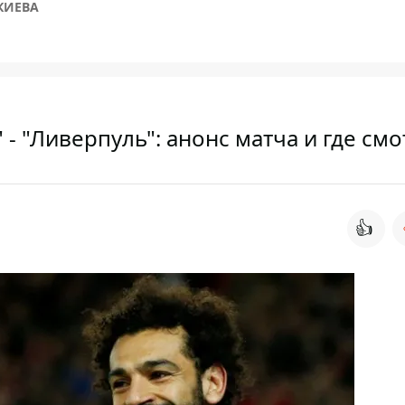
КИЕВА
- "Ливерпуль": анонс матча и где смо
👍