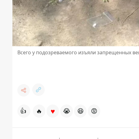
Всего у подозреваемого изъяли запрещенных вещ
♥
👍
🔥
😭
😆
😡