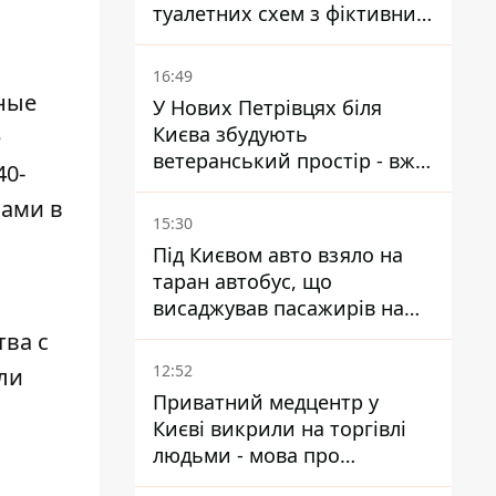
туалетних схем з фіктивним
будинком
16:49
ьные
У Нових Петрівцях біля
Києва збудують
е
ветеранський простір - вже
40-
знайшли проєктанта
вами в
15:30
Під Києвом авто взяло на
таран автобус, що
висаджував пасажирів на
зупинці - пасажирка в
тва с
лікарні
12:52
ли
Приватний медцентр у
Києві викрили на торгівлі
людьми - мова про
сурогатне материнство