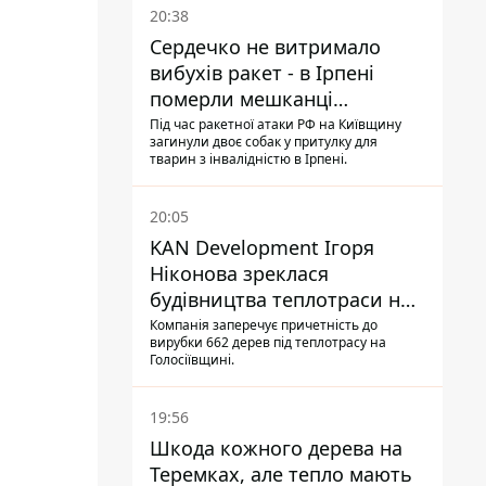
20:38
Сердечко не витримало
вибухів ракет - в Ірпені
померли мешканці
притулку для собак з
Під час ракетної атаки РФ на Київщину
загинули двоє собак у притулку для
інвалідністю
тварин з інвалідністю в Ірпені.
20:05
KAN Development Ігоря
Ніконова зреклася
будівництва теплотраси на
Теремках
Компанія заперечує причетність до
вирубки 662 дерев під теплотрасу на
Голосіївщині.
19:56
Шкода кожного дерева на
Теремках, але тепло мають