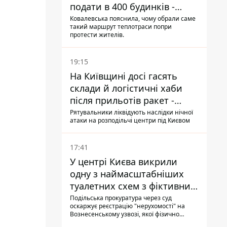
подати в 400 будинків -
депутатка Київради
Ковалевська пояснила, чому обрали саме
такий маршрут теплотраси попри
протести жителів.
19:15
На Київщині досі гасять
склади й логістичні хаби
після прильотів ракет -
ДСНС
Рятувальники ліквідують наслідки нічної
атаки на розподільчі центри під Києвом
17:41
У центрі Києва викрили
одну з наймасштабніших
туалетних схем з фіктивним
будинком
Подільська прокуратура через суд
оскаржує реєстрацію "нерухомості" на
Вознесенському узвозі, якої фізично
ніколи не існувало: під неї, ймовірно,