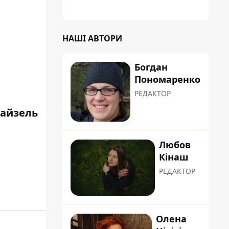
планували пізніше отримати "в
обслуговування" земельну ділянку
НАШІ АВТОРИ
Богдан
Пономаренко
РЕДАКТОР
айзель
Любов
Кінаш
РЕДАКТОР
Олена