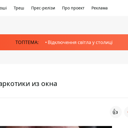
оші
Треш
Прес-релізи
Про проект
Реклама
ТОПТЕМА:
Відключення світла у столиці
аркотики из окна
👍