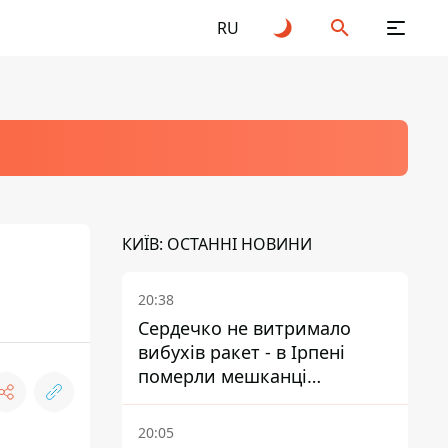
RU
КИЇВ: ОСТАННІ НОВИНИ
20:38
Сердечко не витримало
вибухів ракет - в Ірпені
померли мешканці
притулку для собак з
інвалідністю
20:05