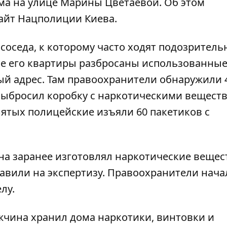
ма на улице Марины Цветаевой. Об этом
айт Нацполиции Киева.
соседа, к которому часто ходят подозрител
зле его квартиры разбросаны использованны
й адрес. Там правоохранители обнаружили 
выбросил коробку с наркотическими вещест
нятых полицейские изъяли 60 пакетиков с
на заранее изготовлял наркотические вещес
авили на экспертизу. Правоохранители нача
лу.
жчина хранил дома наркотики, винтовки и