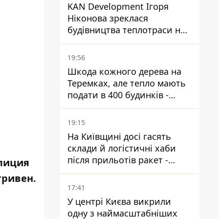
KAN Development Ігоря
Ніконова зреклася
будівництва теплотраси на
Теремках
19:56
Шкода кожного дерева на
Теремках, але тепло мають
подати в 400 будинків -
депутатка Київради
19:15
На Київщині досі гасять
склади й логістичні хаби
після прильотів ракет -
олиция
ДСНС
гривен.
17:41
У центрі Києва викрили
одну з наймасштабніших