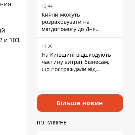
ения
12:44
Кияни можуть
розраховувати на
матдопомогу до Дня
ый
незалежності - кому її
 и 103,
дадуть
11:30
На Київщині відшкодують
частину витрат бізнесам,
що постраждали від
прильотів ракет
Більше новин
ПОПУЛЯРНЕ