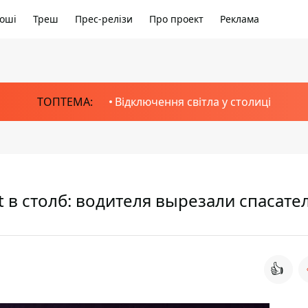
оші
Треш
Прес-релізи
Про проект
Реклама
ТОПТЕМА:
Відключення світла у столиці
 в столб: водителя вырезали спасате
👍