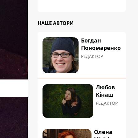
планували пізніше отримати "в
обслуговування" земельну ділянку
НАШІ АВТОРИ
Богдан
Пономаренко
РЕДАКТОР
Любов
Кінаш
РЕДАКТОР
Олена