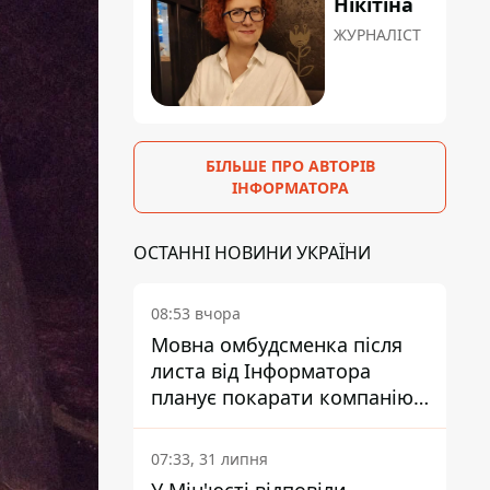
Нікітіна
ЖУРНАЛІСТ
БІЛЬШЕ ПРО АВТОРІВ
ІНФОРМАТОРА
ОСТАННІ НОВИНИ УКРАЇНИ
08:53 вчора
Мовна омбудсменка після
листа від Інформатора
планує покарати компанію-
підрядника ПриватБанку
07:33, 31 липня