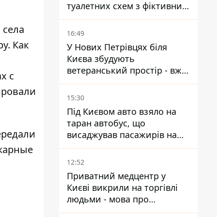
туалетних схем з фіктивним
будинком
 села
16:49
у. Как
У Нових Петрівцях біля
Києва збудують
ветеранський простір - вже
х с
знайшли проєктанта
ировали
15:30
Під Києвом авто взяло на
таран автобус, що
ередали
висаджував пасажирів на
зупинці - пасажирка в
ожарные
лікарні
12:52
Приватний медцентр у
Києві викрили на торгівлі
людьми - мова про
сурогатне материнство