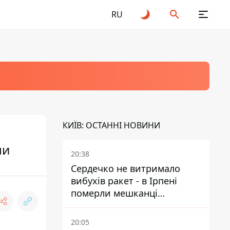
RU
КИЇВ: ОСТАННІ НОВИНИ
ли
20:38
Сердечко не витримало
вибухів ракет - в Ірпені
померли мешканці
притулку для собак з
інвалідністю
20:05