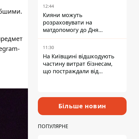
12:44
ибшими
.
Кияни можуть
розраховувати на
матдопомогу до Дня
незалежності - кому її
предмет
дадуть
egram-
11:30
На Київщині відшкодують
частину витрат бізнесам,
що постраждали від
прильотів ракет
Більше новин
ПОПУЛЯРНЕ