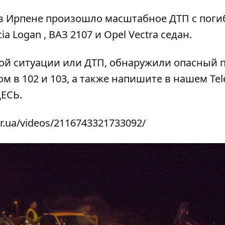
 в
Ирпене произошло масштабное ДТП с пог
a Logan , ВАЗ 2107 и Opel Vectra седан.
ой ситуации или ДТП, обнаружили опасный 
м в 102 и 103, а также напишите в нашем Tel
ДЕСЬ
.
r.ua/videos/2116743321733092/