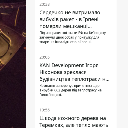
20:38
Сердечко не витримало
вибухів ракет - в Ірпені
померли мешканці
притулку для собак з
Під час ракетної атаки РФ на Київщину
загинули двоє собак у притулку для
інвалідністю
тварин з інвалідністю в Ірпені.
20:05
KAN Development Ігоря
Ніконова зреклася
будівництва теплотраси на
Теремках
Компанія заперечує причетність до
вирубки 662 дерев під теплотрасу на
Голосіївщині.
19:56
Шкода кожного дерева на
Теремках, але тепло мають