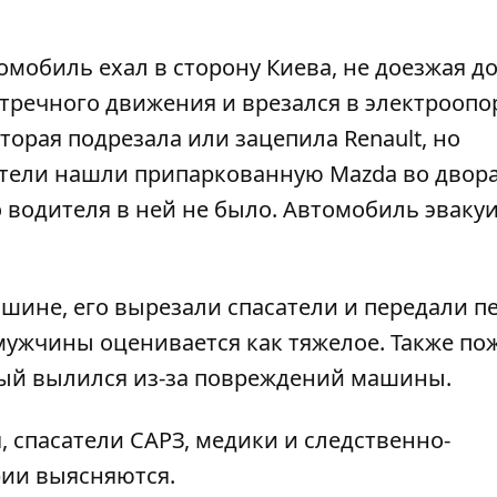
обиль ехал в сторону Киева, не доезжая до
стречного движения и врезался в электроопор
торая подрезала или зацепила Renault, но
тели нашли припаркованную Mazda во двора
водителя в ней не было. Автомобиль эваку
ашине, его вырезали спасатели и передали п
мужчины оценивается как тяжелое. Также п
рый вылился из-за повреждений машины.
, спасатели САРЗ, медики и следственно-
рии выясняются.