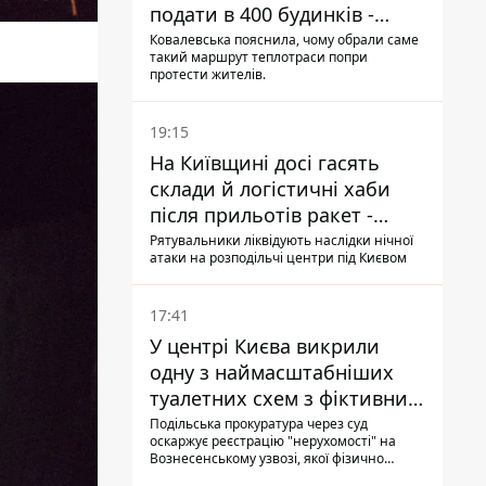
подати в 400 будинків -
депутатка Київради
Ковалевська пояснила, чому обрали саме
такий маршрут теплотраси попри
протести жителів.
19:15
На Київщині досі гасять
склади й логістичні хаби
після прильотів ракет -
ДСНС
Рятувальники ліквідують наслідки нічної
атаки на розподільчі центри під Києвом
17:41
У центрі Києва викрили
одну з наймасштабніших
туалетних схем з фіктивним
будинком
Подільська прокуратура через суд
оскаржує реєстрацію "нерухомості" на
Вознесенському узвозі, якої фізично
ніколи не існувало: під неї, ймовірно,