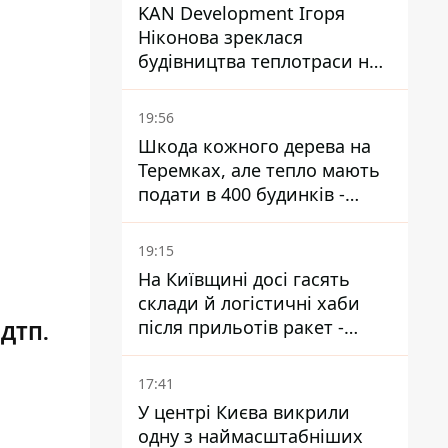
KAN Development Ігоря
Ніконова зреклася
будівництва теплотраси на
Теремках
19:56
Шкода кожного дерева на
Теремках, але тепло мають
подати в 400 будинків -
депутатка Київради
19:15
На Київщині досі гасять
склади й логістичні хаби
після прильотів ракет -
 ДТП.
ДСНС
17:41
У центрі Києва викрили
одну з наймасштабніших