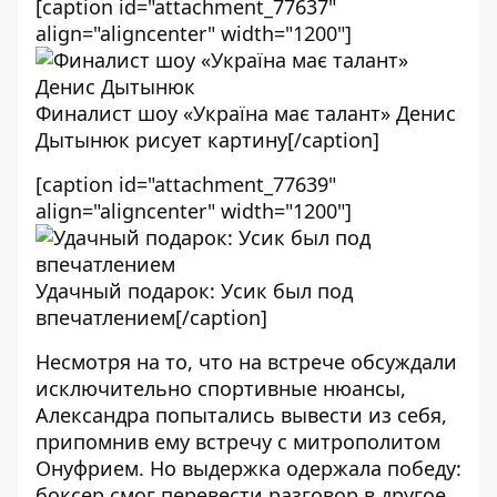
[caption id="attachment_77637"
align="aligncenter" width="1200"]
Финалист шоу «Україна має талант» Денис
Дытынюк рисует картину[/caption]
[caption id="attachment_77639"
align="aligncenter" width="1200"]
Удачный подарок: Усик был под
впечатлением[/caption]
Несмотря на то, что на встрече обсуждали
исключительно спортивные нюансы,
Александра попытались вывести из себя,
припомнив ему встречу с митрополитом
Онуфрием. Но выдержка одержала победу:
боксер смог перевести разговор в другое