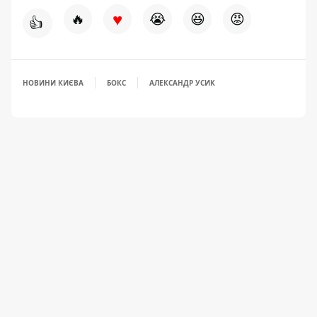
♥
🔥
😭
😆
😡
👍
НОВИНИ КИЄВА
БОКС
АЛЕКСАНДР УСИК