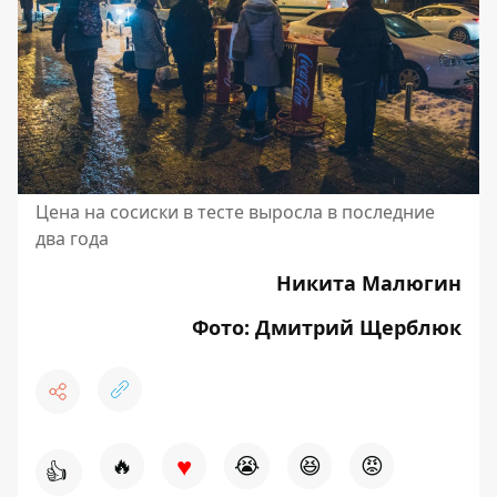
Цена на сосиски в тесте выросла в последние
два года
Никита Малюгин
Фото: Дмитрий Щерблюк
♥
🔥
😭
😆
😡
👍