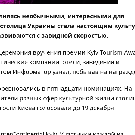
олняясь необычными, интересными для
д столица Украины стала настоящим куль
азвиваются с завидной скоростью.
церемония вручения премии Кyiv Tourism Aw
стические компании, отели, заведения и
этом
Информатор
узнал, побывав на награжд
соревновались в пятнадцати номинациях. На
ители разных сфер культурной жизни столиц
ости Киева голосовали до 19 декабря
nterContinental Kyiv. Участники каждой из