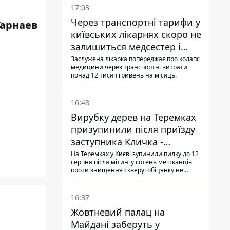
17:03
Через транспортні тарифи у
Гарнаев
київських лікарнях скоро не
залишиться медсестер і
санітарок - професор
Заслужена лікарка попереджає про колапс
медицини через транспортні витрати
Голубовська
понад 12 тисяч гривень на місяць.
16:48
Вирубку дерев на Теремках
призупинили після приїзду
заступника Кличка -
почався діалог
На Теремках у Києві зупинили пилку до 12
серпня після мітингу сотень мешканців
проти знищення скверу: обіцянку не
поновлювати роботи дав особисто
заступник Кличка, Петро Пантелеєв, що
прибув налагодити комунікацію
16:37
Жовтневий палац на
Майдані заберуть у