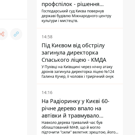
профспілок - рішення
Господарського суду
Господарський суд Києва повернув
державі будівлю Міжнародного центру
культури і мистецтв.
14:58
Під Києвом від обстрілу
загинула директорка
Спаського ліцею - КМДА
У Пухівці на Київщині через нічну атаку
дронів загинула директорка ліцею №124
Галина Кучер, її чоловік і трирічний онук
14:16
На Радіоринку у Києві 60-
річне дерево впало на
автівки й травмувало
людину - подробиці
Навколо дерева тривалий час був
облаштований МАФ, що й могло
підточити "сили" велетня: зрештою, його