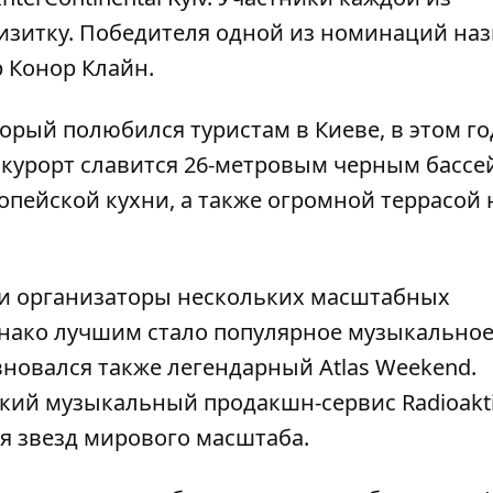
зитку. Победителя одной из номинаций наз
 Конор Клайн.
рый полюбился туристам в Киеве, в этом го
й курорт славится 26-метровым черным басс
опейской кухни, а также огромной террасой 
ли организаторы нескольких масштабных
нако лучшим стало популярное музыкально
новался также легендарный Atlas Weekend.
ий музыкальный продакшн-сервис Radioaktiv
я звезд мирового масштаба.