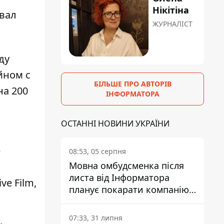
Нікітіна
вал
ЖУРНАЛІСТ
ду
ейном с
БІЛЬШЕ ПРО АВТОРІВ
на 200
ІНФОРМАТОРА
ОСТАННІ НОВИНИ УКРАЇНИ
е
08:53, 05 серпня
Мовна омбудсменка після
листа від Інформатора
e Film,
планує покарати компанію-
підрядника ПриватБанку
07:33, 31 липня