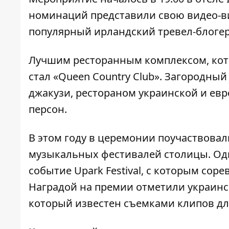
номинаций представили свою видео-ви
популярный ирландский тревел-блогер
Лучшим ресторанным комплексом, кото
стал «Queen Country Club». Загородны
джакузи, рестораном украинской и евр
персон.
В этом году в церемонии поучаствова
музыкальных фестивалей столицы. Од
событие
Upark Festival,
с которым сорев
Наградой на премии отметили украинск
который известен съемками клипов дл