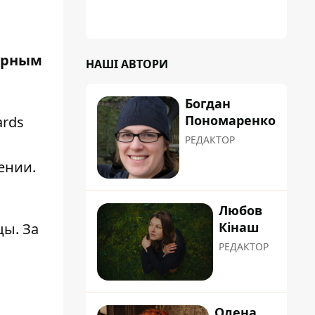
коренева система не витримала, і стовбур
перекрив проїжджу частину вулиці
турным
НАШІ АВТОРИ
Богдан
Пономаренко
ards
РЕДАКТОР
ении.
Любов
Кінаш
ы. За
РЕДАКТОР
Олена