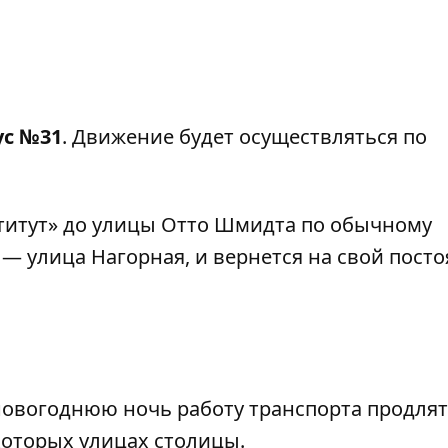
ус №31
. Движение будет осуществляться по
титут» до улицы Отто Шмидта по обычному
 — улица Нагорная, и вернется на свой пост
 новогоднюю ночь
работу транспорта продлят
которых улицах столицы.