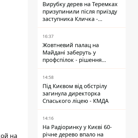
Вирубку дерев на Теремках
призупинили після приїзду
заступника Кличка -
почався діалог
16:37
Жовтневий палац на
Майдані заберуть у
профспілок - рішення
Господарського суду
14:58
Під Києвом від обстрілу
загинула директорка
Спаського ліцею - КМДА
14:16
На Радіоринку у Києві 60-
річне дерево впало на
кой на