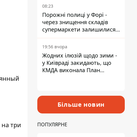
08:23
Порожні полиці у Форі -
через знищення складів
супермаркети залишилися
без асортименту
19:56 вчора
Жодних ілюзій щодо зими -
у Київраді закидають, що
КМДА виконала План
стійкості на 20%
оянный
Більше новин
 на три
ПОПУЛЯРНЕ