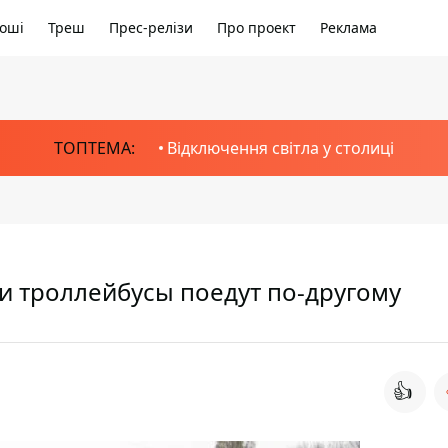
оші
Треш
Прес-релізи
Про проект
Реклама
ТОПТЕМА:
Відключення світла у столиці
 и троллейбусы поедут по-другому
👍