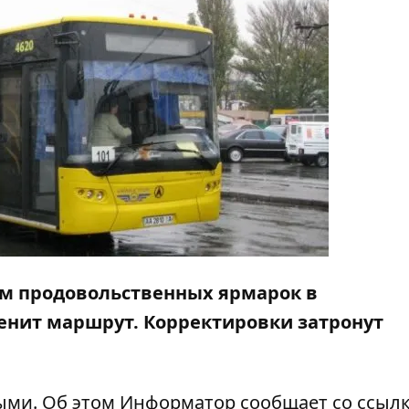
ием продовольственных ярмарок в
енит маршрут
. Корректировки затронут
ыми. Об этом
Информатор
сообщает со ссыл