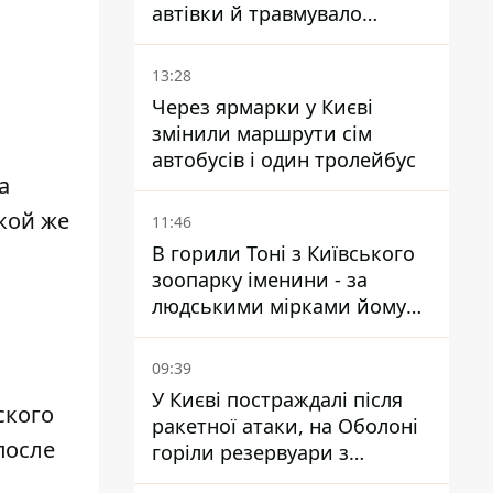
автівки й травмувало
людину - подробиці
13:28
Через ярмарки у Києві
змінили маршрути сім
автобусів і один тролейбус
а
кой же
11:46
В горили Тоні з Київського
зоопарку іменини - за
людськими мірками йому
вже понад 90 років
09:39
У Києві постраждалі після
ского
ракетної атаки, на Оболоні
после
горіли резервуари з
паливом