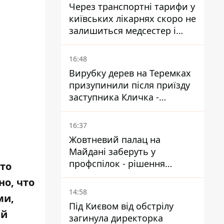
Через транспортні тарифи у
київських лікарнях скоро не
залишиться медсестер і
санітарок - професор
Голубовська
16:48
Вирубку дерев на Теремках
призупинили після приїзду
заступника Кличка -
почався діалог
16:37
Жовтневий палац на
Майдані заберуть у
профспілок - рішення
Это
Господарського суду
о, что
14:58
ми,
Під Києвом від обстрілу
ый
загинула директорка