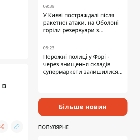
09:39
У Києві постраждалі після
ракетної атаки, на Оболоні
горіли резервуари з
паливом
08:23
Порожні полиці у Форі -
через знищення складів
супермаркети залишилися
без асортименту
 в
Більше новин
ПОПУЛЯРНЕ