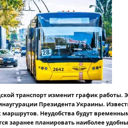
одской транспорт изменит график работы. 
инаугурации Президента Украины. Известн
х маршрутов. Неудобства будут временны
тся заранее планировать наиболее удобн