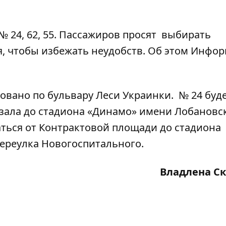
№ 24, 62, 55. Пассажиров просят выбирать
 чтобы избежать неудобств. Об этом
Инфор
овано по бульвару Леси Украинки. № 24 буд
зала до стадиона «Динамо» имени Лобановск
аться от Контрактовой площади до стадиона
переулка Новогоспитального.
Владлена С