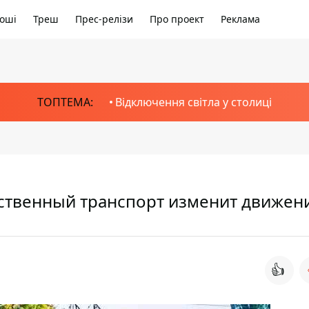
оші
Треш
Прес-релізи
Про проект
Реклама
ТОПТЕМА:
Відключення світла у столиці
ественный транспорт изменит движен
👍