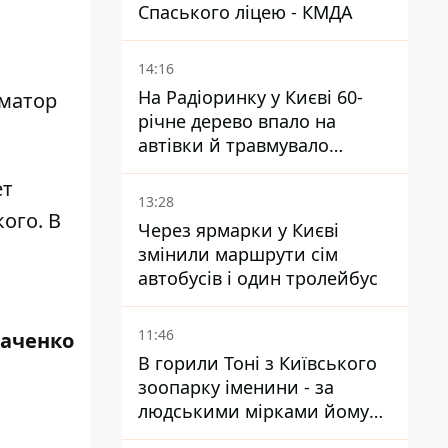
Спаського ліцею - КМДА
14:16
На Радіоринку у Києві 60-
матор
річне дерево впало на
автівки й травмувало
людину - подробиці
ет
13:28
ого. В
Через ярмарки у Києві
змінили маршрути сім
автобусів і один тролейбус
11:46
каченко
В горили Тоні з Київського
зоопарку іменини - за
людськими мірками йому
вже понад 90 років