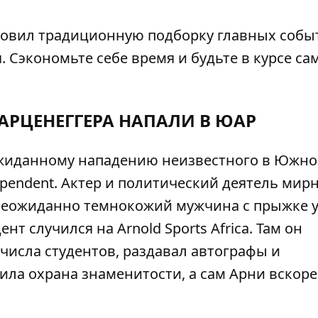
отовил традиционную подборку главных собы
 Сэкономьте себе время и будьте в курсе са
АРЦЕНЕГГЕРА НАПАЛИ В ЮАР
жиданному нападению неизвестного в Южн
ependent
. Актер и политический деятель мир
 неожиданно темнокожий мужчина с прыжке 
т случился на Arnold Sports Africa. Там он
числа студентов, раздавал автографы и
ила охрана знаменитости, а сам Арни вскоре