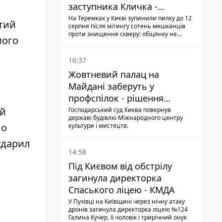
заступника Кличка -
почався діалог
На Теремках у Києві зупинили пилку до 12
тий
серпня після мітингу сотень мешканців
проти знищення скверу: обіцянку не
мого
поновлювати роботи дав особисто
заступник Кличка, Петро Пантелеєв, що
прибув налагодити комунікацію
16:37
Жовтневий палац на
Майдані заберуть у
профспілок - рішення
Господарського суду
ой
Господарський суд Києва повернув
державі будівлю Міжнародного центру
но
культури і мистецтв.
ударил
14:58
Під Києвом від обстрілу
загинула директорка
Спаського ліцею - КМДА
У Пухівці на Київщині через нічну атаку
дронів загинула директорка ліцею №124
Галина Кучер, її чоловік і трирічний онук