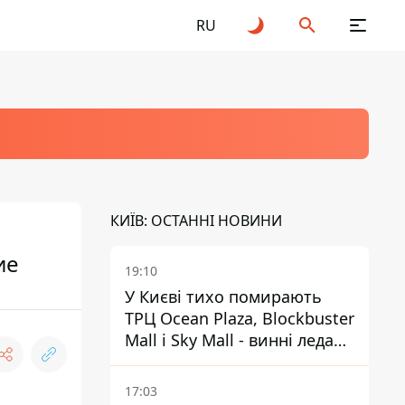
RU
КИЇВ: ОСТАННІ НОВИНИ
ие
19:10
У Києві тихо помирають
ТРЦ Ocean Plaza, Blockbuster
Mall і Sky Mall - винні ледачі
менеджери й канібалізм
17:03