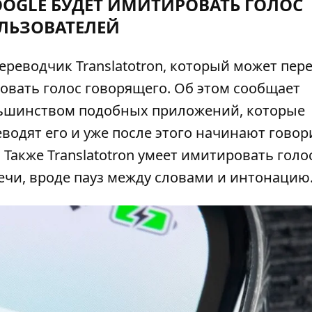
OGLE БУДЕТ ИМИТИРОВАТЬ ГОЛОС
ЛЬЗОВАТЕЛЕЙ
реводчик Translatotron, который может пер
овать голос говорящего. Об этом сообщает
льшинством подобных приложений, которые
еводят его и уже после этого начинают говор
. Также Translatotron умеет имитировать голо
ечи, вроде пауз между словами и интонацию