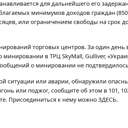
анавливается для дальнейшего его задержан
облагаемых минимумов доходов граждан (850
есяцев, или ограничением свободы на срок до
нирований торговых центров. За один день 
 о минировании в ТРЦ
SkyMall
,
Gulliver
,
«Украи
 сообщений о минировании не подтвердилось
ой ситуации или аварии, обнаружили опасн
гонь или поджог, сообщите об этом в 101, 102
ате. Присоединиться к нему можно
ЗДЕСЬ
.