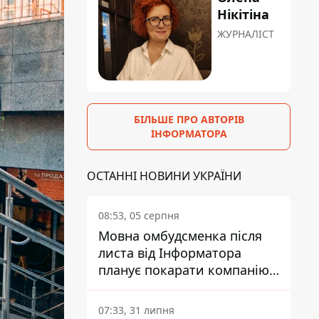
Нікітіна
ЖУРНАЛІСТ
БІЛЬШЕ ПРО АВТОРІВ
ІНФОРМАТОРА
ОСТАННІ НОВИНИ УКРАЇНИ
08:53, 05 серпня
Мовна омбудсменка після
листа від Інформатора
планує покарати компанію-
підрядника ПриватБанку
07:33, 31 липня