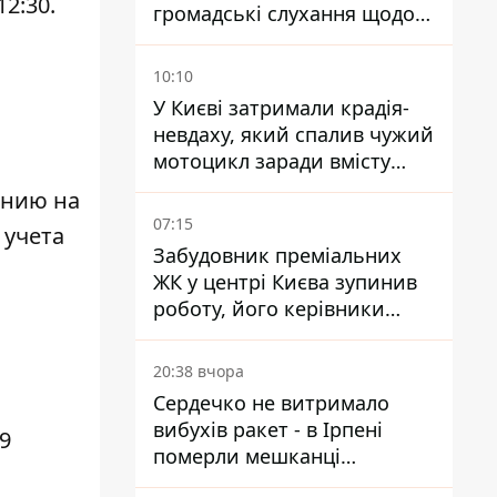
2:30.
громадські слухання щодо
храму УГКЦ на Північній
10:10
У Києві затримали крадія-
невдаху, який спалив чужий
мотоцикл заради вмісту
багажника
янию на
07:15
 учета
Забудовник преміальних
ЖК у центрі Києва зупинив
роботу, його керівники
втекли з України - Bihus.info
20:38 вчора
Сердечко не витримало
вибухів ракет - в Ірпені
9
померли мешканці
притулку для собак з