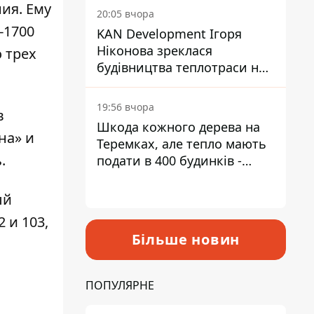
ия. Ему
інвалідністю
20:05 вчора
-1700
KAN Development Ігоря
Ніконова зреклася
 трех
будівництва теплотраси на
Теремках
19:56 вчора
в
Шкода кожного дерева на
на» и
Теремках, але тепло мають
.
подати в 400 будинків -
депутатка Київради
ый
 и 103,
Більше новин
ПОПУЛЯРНЕ