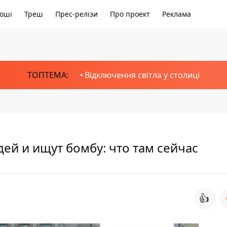
оші
Треш
Прес-релізи
Про проект
Реклама
ТОПТЕМА:
Відключення світла у столиці
ей и ищут бомбу: что там сейчас
👍