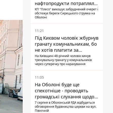
нафтопродукти потрапляли
до озер
КП "Плесо" викошує забруднений очерет і
обстежує береги Сирецького струмка на
Оболоні
11:21
Під Києвом чоловік жбурнув
гранату комунальникам, бо
не хотів платити за
квитанціями
На Київщині 48-річний чоловік кинув
тренувальну гранату у комунальників
через суперечку про нарахування
11:05
На Оболоні буде ще
спекотніше - проводять
громадські слухання щодо
храму УГКЦ на Північній
7 серпня в Оболонській РДА відбудеться
обговорення будівництва церкви на вул.
Північній