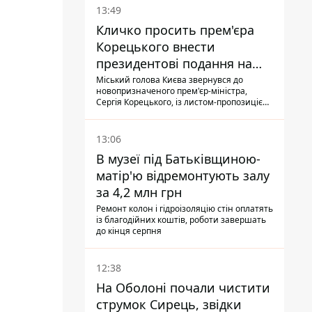
13:49
Кличко просить прем'єра
Корецького внести
президентові подання на
звільнення володаря
Міський голова Києва звернувся до
новопризначеного прем'єр-міністра,
Троєщини Бахматова
Сергія Корецького, із листом-пропозицією
щодо звільнення голови Деснянської РДА
Максима Бахматова
13:06
В музеї під Батьківщиною-
матір'ю відремонтують залу
за 4,2 млн грн
Ремонт колон і гідроізоляцію стін оплатять
із благодійних коштів, роботи завершать
до кінця серпня
12:38
На Оболоні почали чистити
струмок Сирець, звідки