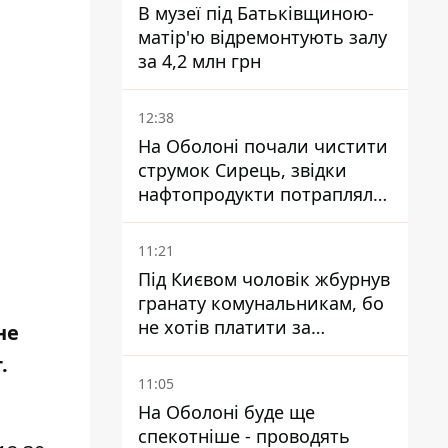
В музеї під Батьківщиною-
матір'ю відремонтують залу
за 4,2 млн грн
12:38
На Оболоні почали чистити
струмок Сирець, звідки
нафтопродукти потрапляли
до озер
11:21
Під Києвом чоловік жбурнув
гранату комунальникам, бо
не хотів платити за
не
квитанціями
.
11:05
На Оболоні буде ще
спекотніше - проводять