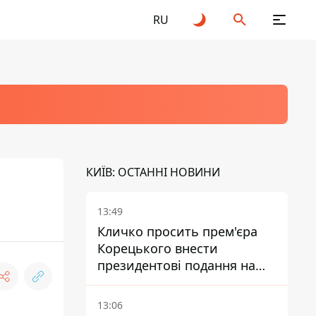
RU
КИЇВ: ОСТАННІ НОВИНИ
13:49
Кличко просить прем'єра
Корецького внести
президентові подання на
звільнення володаря
Троєщини Бахматова
13:06