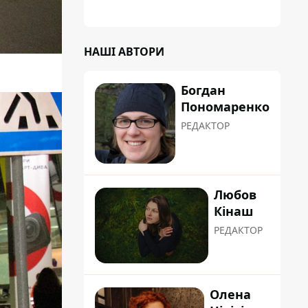
планували пізніше отримати "в
обслуговування" земельну ділянку
НАШІ АВТОРИ
Богдан
Пономаренко
РЕДАКТОР
Любов
Кінаш
РЕДАКТОР
Олена