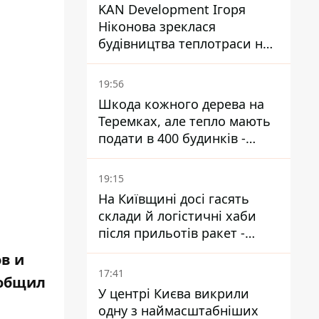
KAN Development Ігоря
Ніконова зреклася
будівництва теплотраси на
Теремках
19:56
Шкода кожного дерева на
Теремках, але тепло мають
подати в 400 будинків -
депутатка Київради
19:15
На Київщині досі гасять
склади й логістичні хаби
після прильотів ракет -
ДСНС
в и
17:41
ообщил
У центрі Києва викрили
одну з наймасштабніших