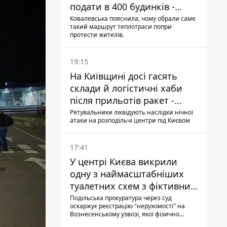
подати в 400 будинків -
депутатка Київради
Ковалевська пояснила, чому обрали саме
такий маршрут теплотраси попри
протести жителів.
19:15
На Київщині досі гасять
склади й логістичні хаби
після прильотів ракет -
ДСНС
Рятувальники ліквідують наслідки нічної
атаки на розподільчі центри під Києвом
17:41
У центрі Києва викрили
одну з наймасштабніших
туалетних схем з фіктивним
будинком
Подільська прокуратура через суд
оскаржує реєстрацію "нерухомості" на
Вознесенському узвозі, якої фізично
ніколи не існувало: під неї, ймовірно,