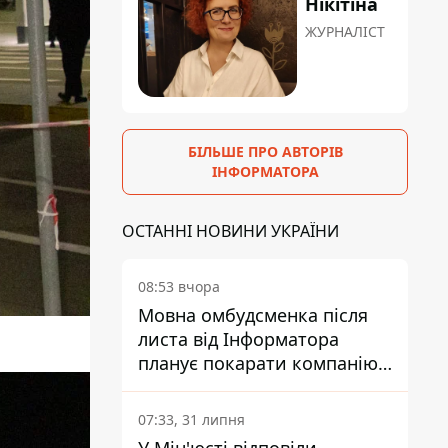
Нікітіна
ЖУРНАЛІСТ
БІЛЬШЕ ПРО АВТОРІВ
ІНФОРМАТОРА
ОСТАННІ НОВИНИ УКРАЇНИ
08:53 вчора
Мовна омбудсменка після
листа від Інформатора
планує покарати компанію-
підрядника ПриватБанку
07:33, 31 липня