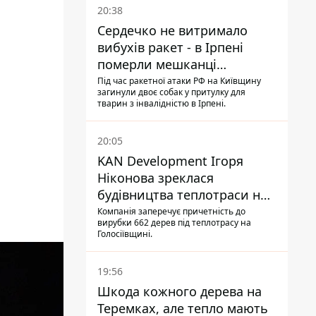
20:38
Сердечко не витримало
вибухів ракет - в Ірпені
померли мешканці
притулку для собак з
Під час ракетної атаки РФ на Київщину
загинули двоє собак у притулку для
інвалідністю
тварин з інвалідністю в Ірпені.
20:05
KAN Development Ігоря
Ніконова зреклася
будівництва теплотраси на
Теремках
Компанія заперечує причетність до
вирубки 662 дерев під теплотрасу на
Голосіївщині.
19:56
Шкода кожного дерева на
Теремках, але тепло мають