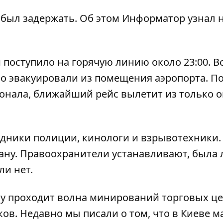
был задержать. Об этом
Информатор
узнал 
оступило на горячую линию около 23:00. В
но эвакуировали из помещения аэропорта. П
онала, ближайший рейс вылетит из только 
дники полиции, кинологи и взрывотехники.
ану. Правоохранители устанавливают, была 
и нет.
ву проходит волна минирований торговых це
ков. Недавно мы писали о том, что
в Киеве м