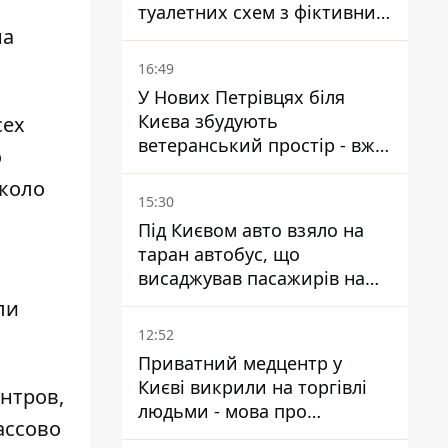
туалетних схем з фіктивним
на
будинком
16:49
У Нових Петрівцях біля
Києва збудують
сех
ветеранський простір - вже
о
знайшли проєктанта
около
15:30
Під Києвом авто взяло на
таран автобус, що
висаджував пасажирів на
зупинці - пасажирка в
ли
лікарні
12:52
Приватний медцентр у
Києві викрили на торгівлі
нтров,
людьми - мова про
ассово
сурогатне материнство