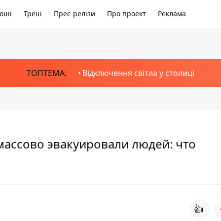
оші
Треш
Прес-релізи
Про проект
Реклама
ТОПТЕМА:
Відключення світла у столиці
массово эвакуировали людей: что
👍