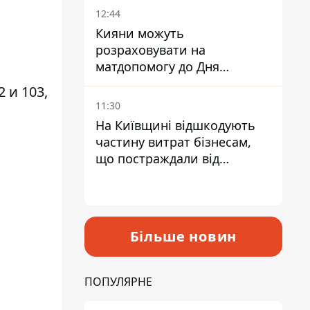
12:44
Кияни можуть
розраховувати на
матдопомогу до Дня
незалежності - кому її
 и 103,
дадуть
11:30
На Київщині відшкодують
частину витрат бізнесам,
що постраждали від
прильотів ракет
Більше новин
ПОПУЛЯРНЕ