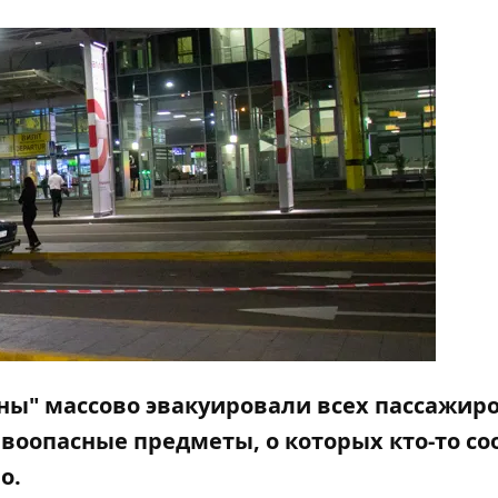
яны" массово эвакуировали всех пассажиро
воопасные предметы, о которых кто-то с
но.