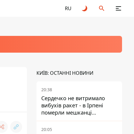
RU
КИЇВ: ОСТАННІ НОВИНИ
20:38
Сердечко не витримало
вибухів ракет - в Ірпені
померли мешканці
притулку для собак з
інвалідністю
20:05