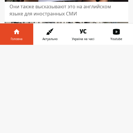
Они также высказывают это на английском
языке для иностранных СМИ
Головна
Актуально
Україна на часі
Youtube
Інформатор у
Завантажити
телефоні
👉
Скрученная вилка на плакате символизирует
Сенцова, который голодает почти месяц
Дарья Арцебашева