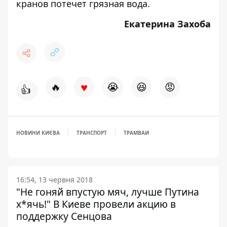
кранов потечет грязная вода
.
Екатерина Захоба
♥
🔥
😭
😆
😡
👍
НОВИНИ КИЄВА
ТРАНСПОРТ
ТРАМВАИ
16:54, 13 червня 2018
"Не гоняй впустую мяч, лучше Путина
х*ячь!" В Киеве провели акцию в
поддержку Сенцова