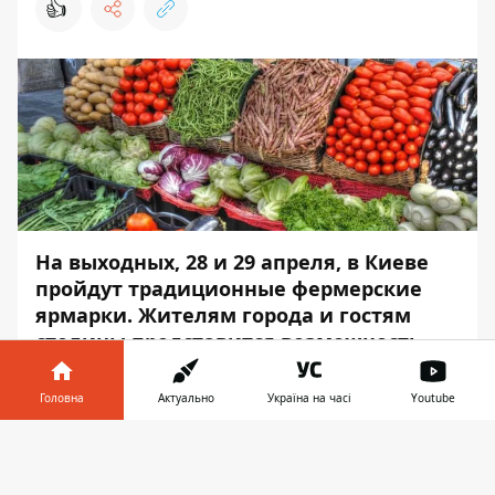
👍
На выходных, 28 и 29 апреля, в Киеве
пройдут традиционные фермерские
ярмарки. Жителям города и гостям
столицы представится возможность
купить свежие натуральные продукты.
Головна
Актуально
Україна на часі
Youtube
Ярмарки организуют в разных районах
Киева. Об этом сообщает
Информатор
со
Інформатор у
Завантажити
ссылкой на сайт Киевской городской
телефоні
👉
государственной администрации.