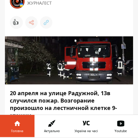
ЖУРНАЛІСТ
👍
20 апреля на улице Радужной, 13в
случился пожар. Возгорание
произошло на лестничной клетке 9-
этажки.
На 4 этаже загорелась электрощитовая.
Головна
Актуально
Україна на часі
Youtube
Пожар случился примерно в 20:55. Об