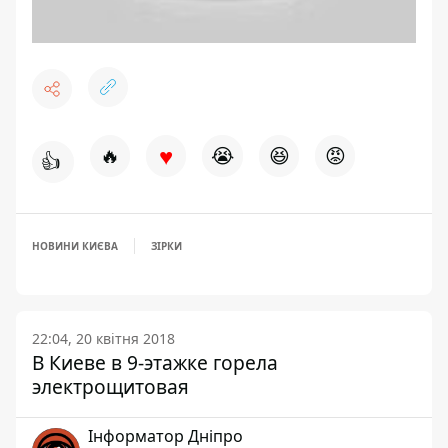
♥
🔥
😭
😆
😡
👍
НОВИНИ КИЄВА
ЗІРКИ
22:04, 20 квітня 2018
В Киеве в 9-этажке горела
электрощитовая
Інформатор Дніпро