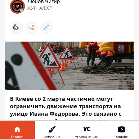
Любов Чигир
ЖУРНАЛІСТ
👍
В Киеве со 2 марта частично могут
ограничить движение транспорта на
улице Ивана Федорова. Это связано с
реконструкцией данного участка.
Коммунальщики просят водителей с
пониманием отнестись к временным
Головна
Актуально
Україна на часі
Youtube